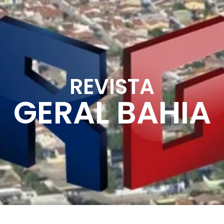
REVISTA
GERAL BAHIA