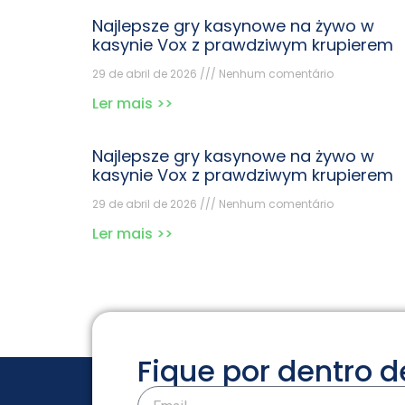
Najlepsze gry kasynowe na żywo w
kasynie Vox z prawdziwym krupierem
29 de abril de 2026
Nenhum comentário
Ler mais >>
Najlepsze gry kasynowe na żywo w
kasynie Vox z prawdziwym krupierem
29 de abril de 2026
Nenhum comentário
Ler mais >>
Fique por dentro 