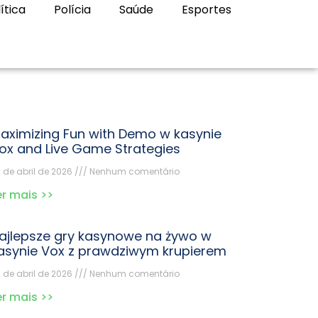
ítica
Polícia
Saúde
Esportes
aximizing Fun with Demo w kasynie
ox and Live Game Strategies
 de abril de 2026
Nenhum comentário
er mais >>
ajlepsze gry kasynowe na żywo w
asynie Vox z prawdziwym krupierem
 de abril de 2026
Nenhum comentário
er mais >>