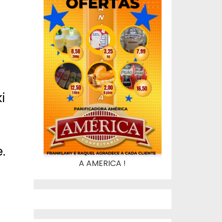
i
.
A AMERICA !