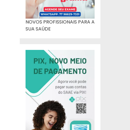
NOVOS PROFISSIONAIS PARA A
SUA SAÚDE
j