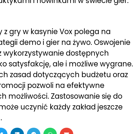
aktykami i nowinkami w świecie gier.
z gry w kasynie Vox polega na
tegii demo i gier na żywo. Oswojenie
az wykorzystywanie dostępnych
ko satysfakcję, ale i możliwe wygrane.
h zasad dotyczących budżetu oraz
romocji pozwoli na efektywne
ch możliwości. Zastosowanie się do
oże uczynić każdy zakład jeszcze
.