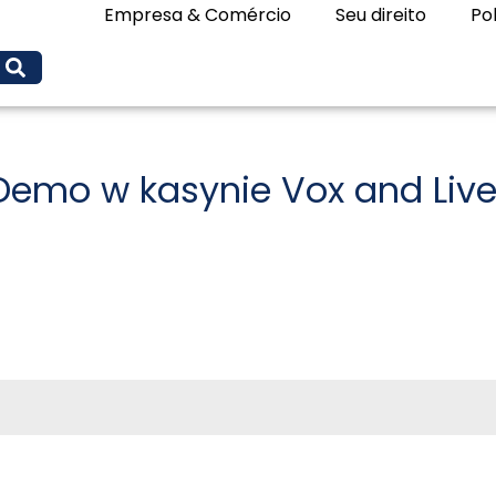
Empresa & Comércio
Seu direito
Pol
 Demo w kasynie Vox and Liv