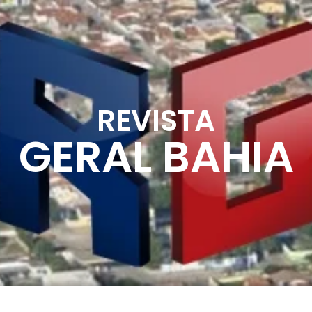
REVISTA
GERAL BAHIA