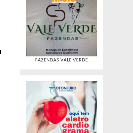
a
FAZENDAS VALE VERDE