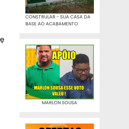
CONSTRULAR - SUA CASA DA
BASE AO ACABAMENTO
wę
MARLON SOUSA