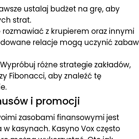
awsze ustalaj budżet na grę, aby
ch strat.
ię rozmawiać z krupierem oraz innymi
udowane relacje mogą uczynić zaba
Wypróbuj różne strategie zakładów,
czy Fibonacci, aby znaleźć tę
e.
usów i promocji
oimi zasobami finansowymi jest
a w kasynach. Kasyno Vox często