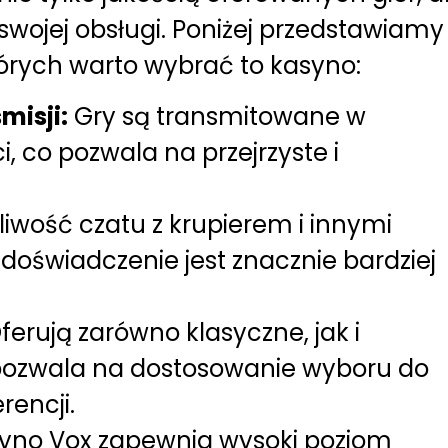
wojej obsługi. Poniżej przedstawiamy
órych warto wybrać to kasyno:
misji:
Gry są transmitowane w
i, co pozwala na przejrzyste i
iwość czatu z krupierem i innymi
doświadczenie jest znacznie bardziej
ferują zarówno klasyczne, jak i
pozwala na dostosowanie wyboru do
rencji.
yno Vox zapewnia wysoki poziom