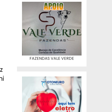
m
FAZENDAS VALE VERDE
z
ni
m