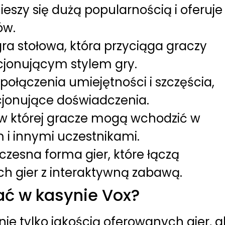
cieszy się dużą popularnością i oferuje
ów.
ra stołowa, która przyciąga graczy
cjonującym stylem gry.
 połączenia umiejętności i szczęścia,
jonujące doświadczenia.
 w której gracze mogą wchodzić w
m i innymi uczestnikami.
esna forma gier, które łączą
h gier z interaktywną zabawą.
ać w kasynie Vox?
nie tylko jakością oferowanych gier, a