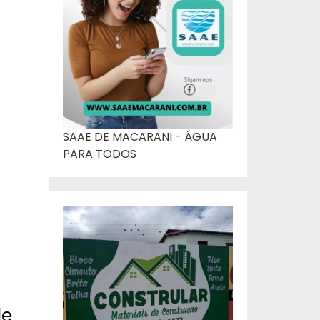
SAAE DE MACARANI - ÁGUA
PARA TODOS
le