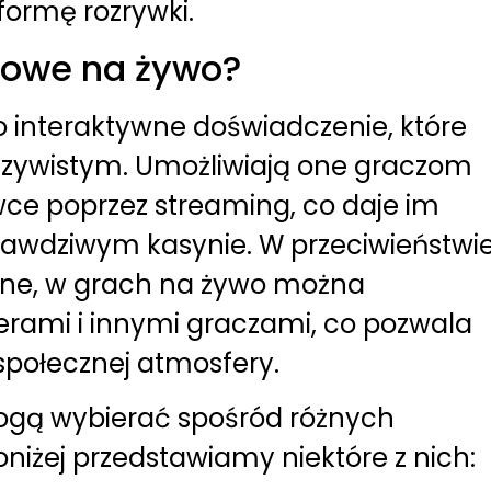
formę rozrywki.
nowe na żywo?
 interaktywne doświadczenie, które
czywistym. Umożliwiają one graczom
wce poprzez streaming, co daje im
rawdziwym kasynie. W przeciwieństwi
line, w grach na żywo można
erami i innymi graczami, co pozwala
społecznej atmosfery.
ogą wybierać spośród różnych
oniżej przedstawiamy niektóre z nich: