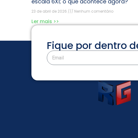
escala 6X1; o que acontece agora?
23 de abril de 2026
Nenhum comentário
Ler mais >>
Fique por dentro 