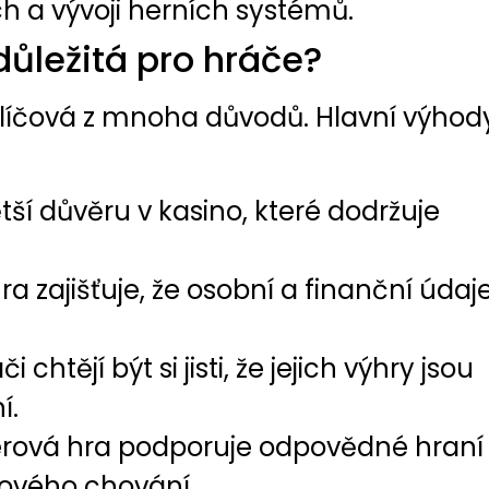
 a vývoji herních systémů.
důležitá pro hráče?
klíčová z mnoha důvodů. Hlavní výhod
tší důvěru v kasino, které dodržuje
a zajišťuje, že osobní a finanční údaj
i chtějí být si jisti, že jejich výhry jsou
í.
rová hra podporuje odpovědné hraní
mového chování.