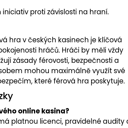
iciativ proti závislosti na hraní.
vá hra v českých kasinech je klíčová
okojenosti hráčů. Hráči by měli vždy
žují zásady férovosti, bezpečnosti a
ůsobem mohou maximálně využít své
a bezpečím, které férová hra poskytuje.
zky
vého online kasina?
má platnou licenci, pravidelné audity 