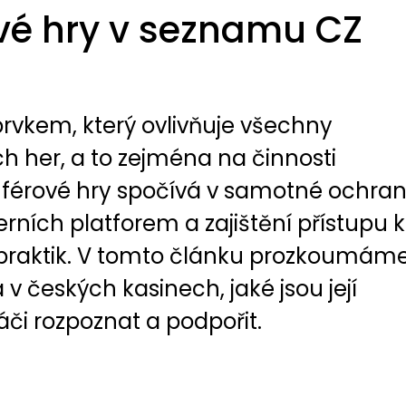
ové hry v seznamu CZ
rvkem, který ovlivňuje všechny
h her, a to zejména na činnosti
t férové hry spočívá v samotné ochra
rních platforem a zajištění přístupu k
praktik. V tomto článku prozkoumám
 v českých kasinech, jaké jsou její
áči rozpoznat a podpořit.