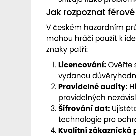
Jak rozpoznat férové
V českém hazardním prům
mohou hráči použít k iden
znaky patří:
Licencování:
Ověřte s
vydanou důvěryhod
Pravidelné audity:
Hl
pravidelných nezávis
Šifrování dat:
Ujistět
technologie pro ochr
Kvalitní zákaznická