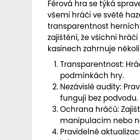
Férová hra se týká spra
všemi hráči ve světě haz
transparentnost herních 
zajištění, že všichni hráč
kasinech zahrnuje několi
Transparentnost: Hráč
podmínkách hry.
Nezávislé audity: Prav
fungují bez podvodu.
Ochrana hráčů: Zajišt
manipulacím nebo n
Pravidelné aktualiza