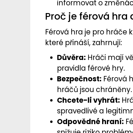
informovat o změnách
Proč je férová hra 
Férová hra je pro hráče 
které přináší, zahrnují:
Důvěra:
Hráči mají vě
pravidla férové hry.
Bezpečnost:
Férová hr
hráčů jsou chráněny.
Chcete-li vyhrát:
Hráč
spravedlivé a legitimn
Odpovědné hraní:
Fé
snižuje riziko problé