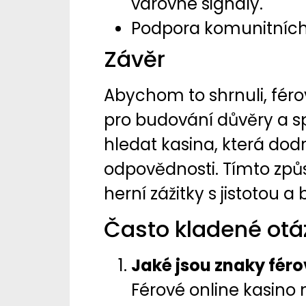
varovné signály.
Podpora komunitních in
Závěr
Abychom to shrnuli, féro
pro budování důvěry a sp
hledat kasina, která dodr
odpovědnosti. Tímto zp
herní zážitky s jistotou 
Často kladené otá
Jaké jsou znaky féro
Férové online kasino 