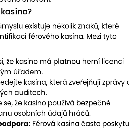
 kasino?
yslu existuje několik znaků, které
tifikaci férového kasina. Mezi tyto
i, že kasino má platnou herní licenci
ným úřadem.
edejte kasina, která zveřejňují zprávy 
lých auditech.
e se, že kasino používá bezpečné
anu osobních údajů hráčů.
 podpora:
Férová kasina často poskytu