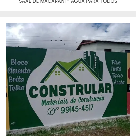
SAAE DE MACARANI - ÁGUA PARA TODOS