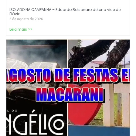
ISOLADO NA CAMPANHA – Eduardo Bolsonaro detona vice de
Flávio.
6 de agosto de 2026
Leia mais >>