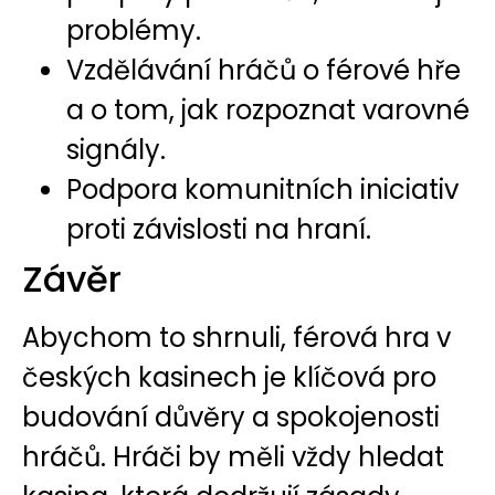
problémy.
Vzdělávání hráčů o férové hře
a o tom, jak rozpoznat varovné
signály.
Podpora komunitních iniciativ
proti závislosti na hraní.
Závěr
Abychom to shrnuli, férová hra v
českých kasinech je klíčová pro
budování důvěry a spokojenosti
hráčů. Hráči by měli vždy hledat