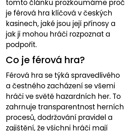
tomto článku prozkoumáme proč
je férová hra klíčová v českých
kasinech, jaké jsou její přínosy a
jak ji mohou hráči rozpoznat a
podpořit.
Co je férová hra?
Férová hra se týká spravedlivého
a čestného zacházení se všemi
hráči ve světě hazardních her. To
zahrnuje transparentnost herních
procesů, dodržování pravidel a
zajištění, že všichni hráči mají