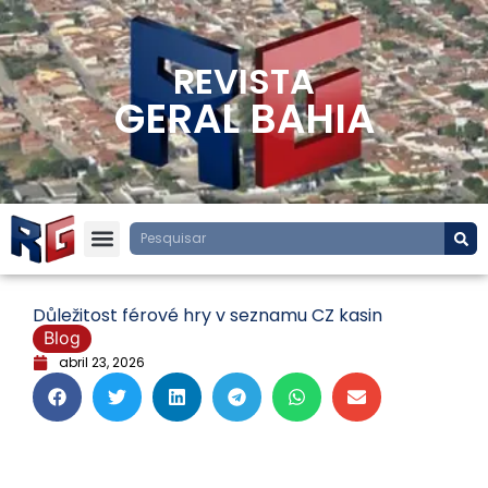
REVISTA
GERAL BAHIA
Důležitost férové hry v seznamu CZ kasin
Blog
abril 23, 2026