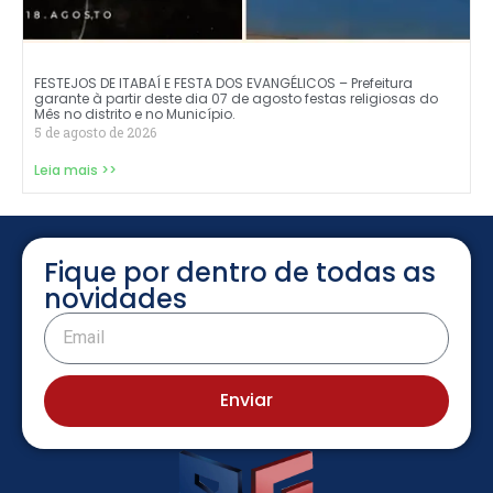
FESTEJOS DE ITABAÍ E FESTA DOS EVANGÉLICOS – Prefeitura
garante à partir deste dia 07 de agosto festas religiosas do
Mês no distrito e no Município.
5 de agosto de 2026
Leia mais >>
Fique por dentro de todas as
novidades
Enviar