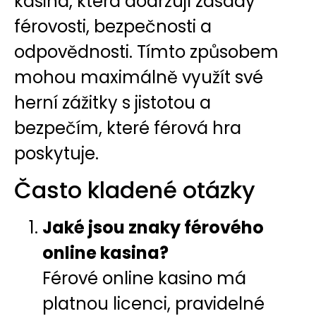
kasina, která dodržují zásady
férovosti, bezpečnosti a
odpovědnosti. Tímto způsobem
mohou maximálně využít své
herní zážitky s jistotou a
bezpečím, které férová hra
poskytuje.
Často kladené otázky
Jaké jsou znaky férového
online kasina?
Férové online kasino má
platnou licenci, pravidelné