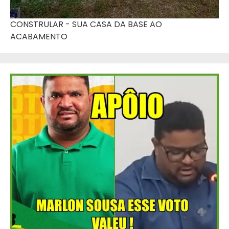
CONSTRULAR - SUA CASA DA BASE AO
ACABAMENTO