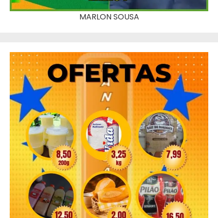
MARLON SOUSA