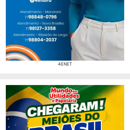
4ENET