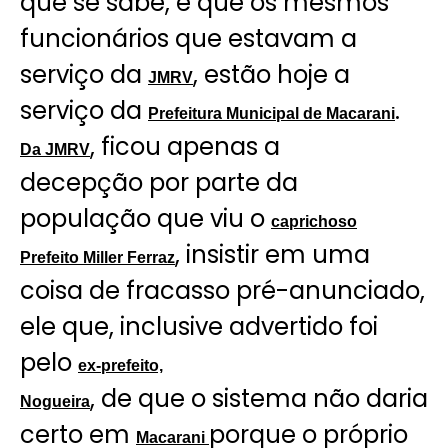
que se sabe, é que os mesmos
funcionários que estavam a
serviço da
, estão hoje a
JMRV
serviço da
.
Prefeitura Municipal de Macarani
, ficou apenas a
Da JMRV
decepção por parte da
população que viu o
caprichoso
, insistir em uma
Prefeito Miller Ferraz
coisa de fracasso pré-anunciado,
ele que, inclusive advertido foi
pelo
ex-prefeito,
, de que o sistema não daria
Nogueira
certo em
porque o próprio
Macarani