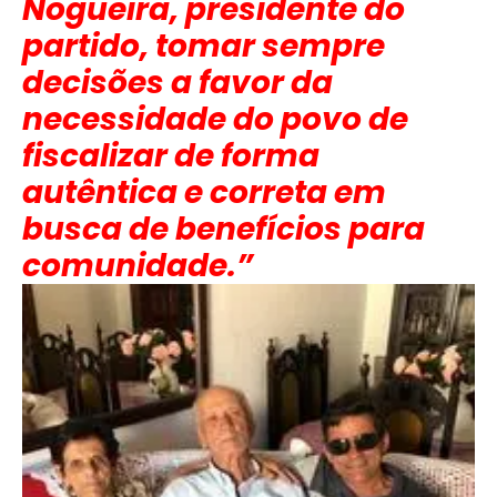
Nogueira, presidente do
partido, tomar sempre
decisões a favor da
necessidade do povo de
fiscalizar de forma
autêntica e correta em
busca de benefícios para
comunidade.”