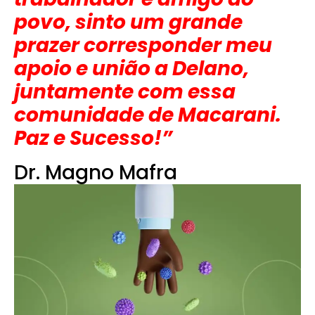
povo, sinto um grande
prazer corresponder meu
apoio e união a Delano,
juntamente com essa
comunidade de Macarani.
Paz e Sucesso!”
Dr. Magno Mafra