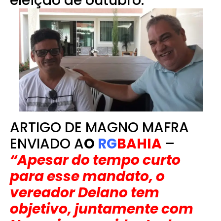
eleição de outubro.
ARTIGO DE MAGNO MAFRA
ENVIADO A
O
RG
BAHIA
–
“Apesar do tempo curto
para esse mandato, o
vereador Delano tem
objetivo, juntamente com