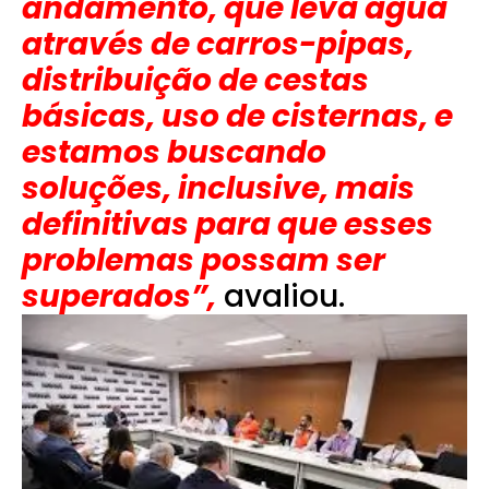
andamento, que leva água
através de carros-pipas,
distribuição de cestas
básicas, uso de cisternas, e
estamos buscando
soluções, inclusive, mais
definitivas para que esses
problemas possam ser
superados”,
avaliou.