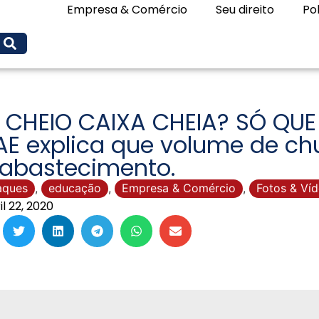
Empresa & Comércio
Seu direito
Pol
O CHEIO CAIXA CHEIA? SÓ QUE
E explica que volume de ch
 abastecimento.
aques
,
educação
,
Empresa & Comércio
,
Fotos & Ví
il 22, 2020