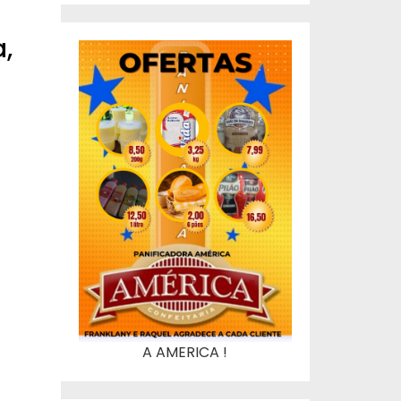
,
A AMERICA !