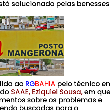
stá solucionado pelas benesses
dida ao
RG
BAHIA
pelo técnico e
 do
SAAE, Eziquiel Sousa,
em qu
cimentos sobre os problemas e
sendo buscadas para o