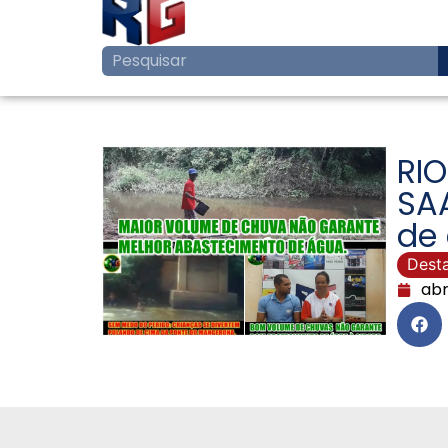
RI
SAA
de
Dest
abr