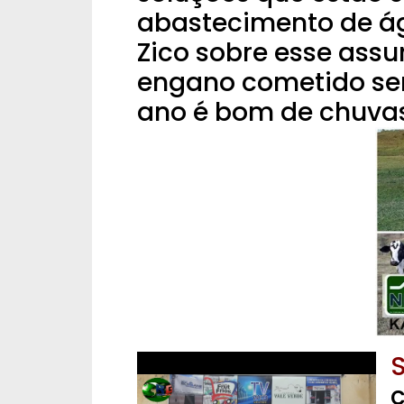
abastecimento de ág
Zico sobre esse assu
engano cometido se
ano é bom de chuvas
S