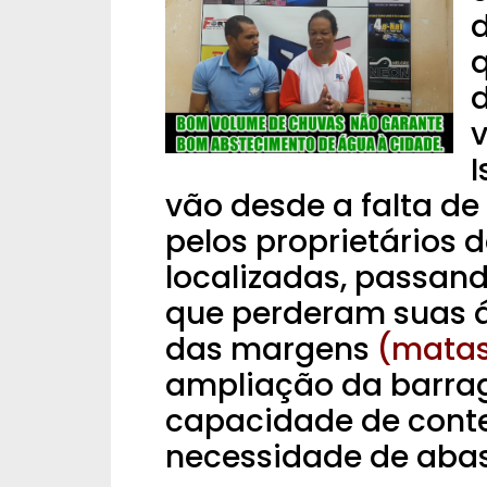
v
I
vão desde a falta d
pelos proprietários 
localizadas, passan
que perderam suas á
das margens
(matas 
ampliação da barr
capacidade de cont
necessidade de abas