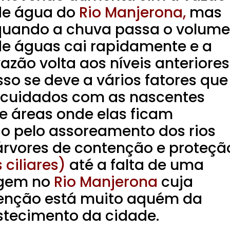
de água do
Rio Manjerona,
mas
quando a chuva passa o volume
de águas cai rapidamente e a
azão volta aos níveis anteriores
sso se deve a vários fatores que
e cuidados com as nascentes
de áreas onde elas ficam
do pelo assoreamento dos rios
rvores de contenção e proteçã
ciliares)
até a falta de uma
agem no
Rio Manjerona
cuja
enção está muito aquém da
tecimento da cidade.