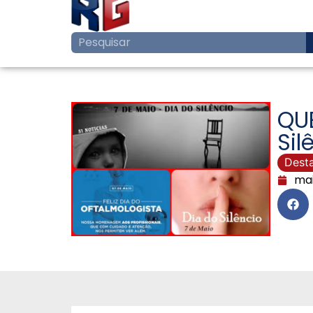
QUE
Sil
Dest
mai