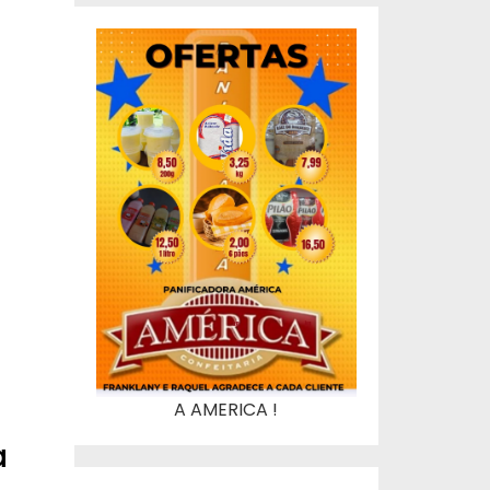
A AMERICA !
a