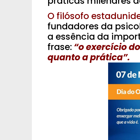
praticas milenares 
O filósofo estaduni
fundadores da psico
a essência da import
frase:
“o exercício do
quanto a prática”.