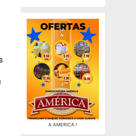
s
a
A AMERICA !