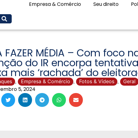
Empresa & Comércio
Seu direito
Pol
A FAZER MÉDIA – Com foco na
nção do IR encorpa tentativa
xa mais ‘rachada’ do eleitor
aques
,
Empresa & Comércio
,
Fotos & Vídeos
,
Geral
embro 5, 2024