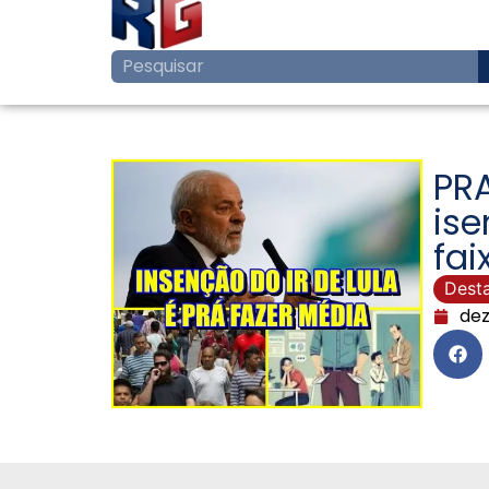
PR
ise
fai
Dest
dez