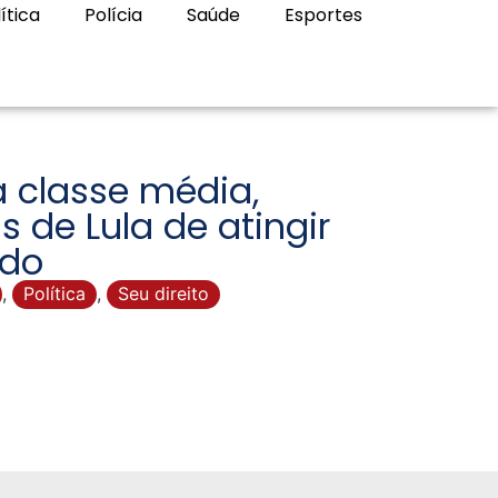
ítica
Polícia
Saúde
Esportes
 classe média,
s de Lula de atingir
ado
,
Política
,
Seu direito