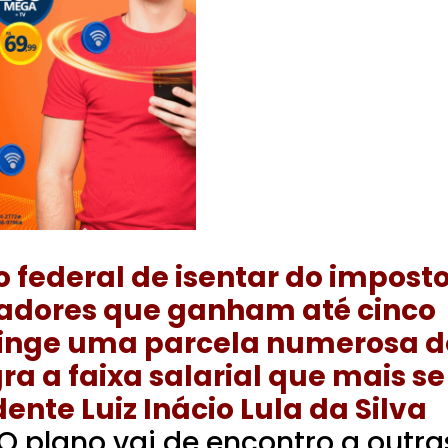
o federal de isentar do impost
hadores que ganham até cinco
tinge uma parcela numerosa d
ra a faixa salarial que mais se
dente Luiz Inácio Lula da Silva
 O plano vai de encontro a outra