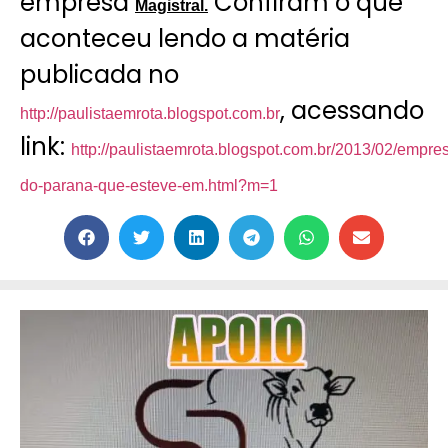
empresa
Confiram o que
Magistral.
aconteceu lendo a matéria
publicada no
, acessando
http://paulistaemrota.blogspot.com.br
link:
http://paulistaemrota.blogspot.com.br/2013/02/empre
do-parana-que-esteve-em.html?m=1