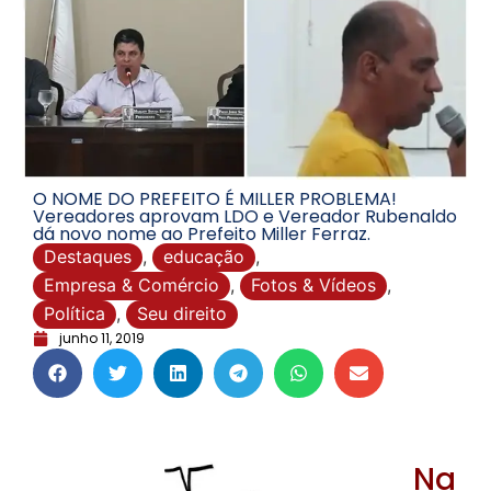
O NOME DO PREFEITO É MILLER PROBLEMA!
Vereadores aprovam LDO e Vereador Rubenaldo
dá novo nome ao Prefeito Miller Ferraz.
Destaques
,
educação
,
Empresa & Comércio
,
Fotos & Vídeos
,
Política
,
Seu direito
junho 11, 2019
Na