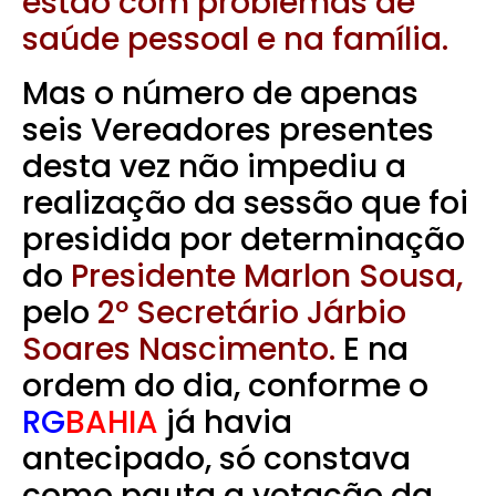
estão com problemas de
saúde pessoal e na família.
Mas o número de apenas
seis Vereadores presentes
desta vez não impediu a
realização da sessão que foi
presidida por determinação
do
Presidente Marlon Sousa,
pelo
2º Secretário Járbio
Soares Nascimento.
E na
ordem do dia, conforme o
RG
BAHIA
já havia
antecipado, só constava
como pauta a votação da