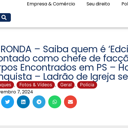
Empresa & Comércio
Seu direito
Pol
 RONDA – Saiba quem é ‘Edc
ontado como chefe de facçã
rpos Encontrados em PS – 
quista – Ladrão de Igreja se
aques
,
Fotos & Vídeos
,
Geral
,
Polícia
embro 7, 2024