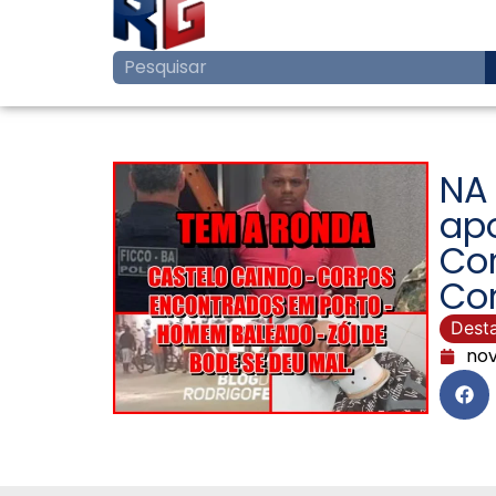
NA
ap
Co
Con
Dest
nov