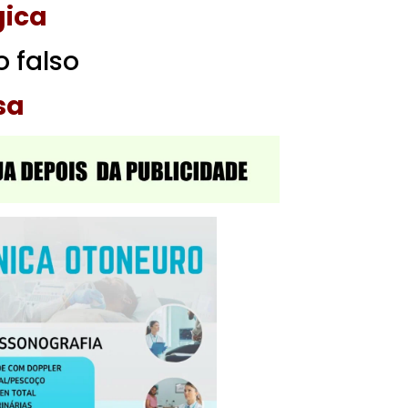
gica
 falso
sa