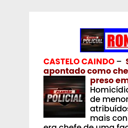
CASTELO CAINDO
–
apontado como chef
preso em
Homicídio
de menor
atribuíd
mais con
era chefe de uma f