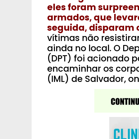
eles foram surpree
armados, que levara
seguida, disparam c
vítimas não resisti
ainda no local.
O Dep
(DPT) foi acionado pa
encaminhar os corpos
(IML) de Salvador, o