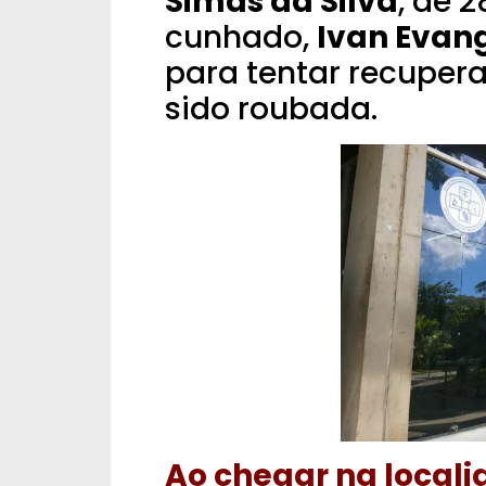
Simas da Silva
, de 2
cunhado,
Ivan Evang
para tentar recuper
sido roubada.
Ao chegar na locali