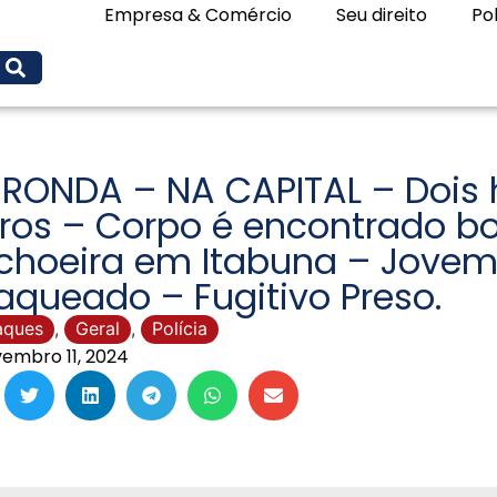
Empresa & Comércio
Seu direito
Pol
 RONDA – NA CAPITAL – Dois
iros – Corpo é encontrado b
choeira em Itabuna – Jovem
aqueado – Fugitivo Preso.
aques
,
Geral
,
Polícia
embro 11, 2024