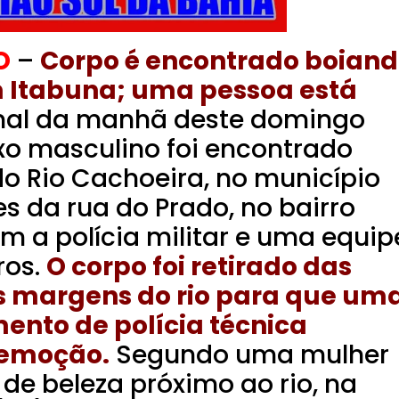
O
–
Corpo é encontrado boian
m Itabuna; uma pessoa está
inal da manhã deste domingo
xo masculino foi encontrado
o Rio Cachoeira, no município
s da rua do Prado, no bairro
m a polícia militar e uma equip
ros.
O corpo foi retirado das
s margens do rio para que um
ento de polícia técnica
remoção.
Segundo uma mulher
de beleza próximo ao rio, na