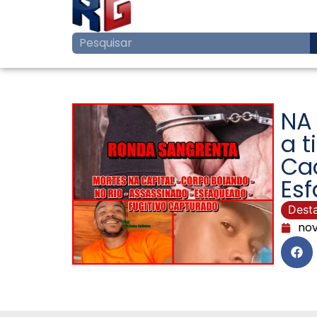
NA
a t
Ca
Esf
Dest
nov