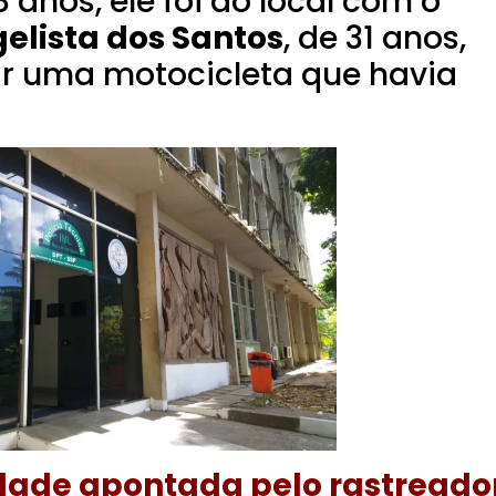
8 anos, ele foi ao local com o
elista dos Santos
, de 31 anos,
ar uma motocicleta que havia
dade apontada pelo rastreado