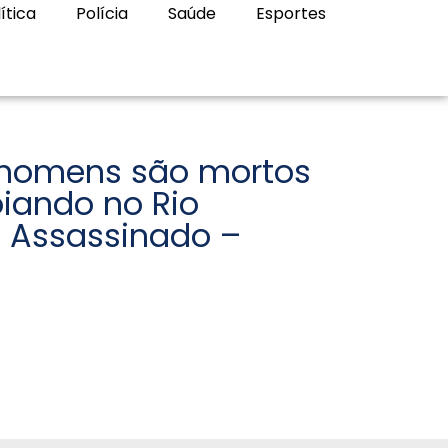
ítica
Polícia
Saúde
Esportes
 homens são mortos
oiando no Rio
 Assassinado –