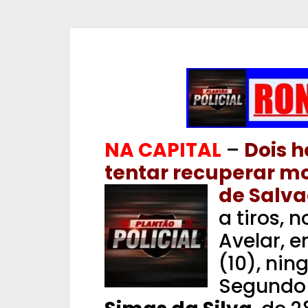
NA CAPITAL
–
Dois h
tentar recuperar m
de Salva
a tiros, 
Avelar, 
(10), nin
Segundo 