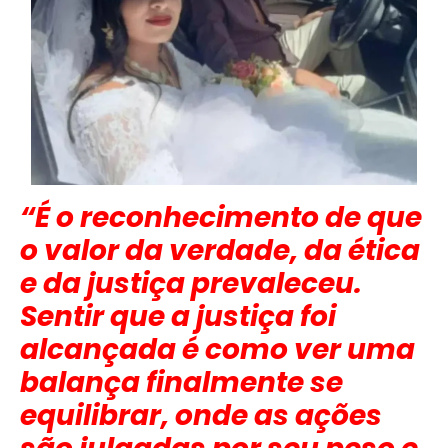
“É o reconhecimento de que
o valor da verdade, da ética
e da justiça prevaleceu.
Sentir que a justiça foi
alcançada é como ver uma
balança finalmente se
equilibrar, onde as ações