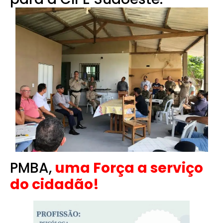
PMBA,
uma Força a serviço
do cidadão!