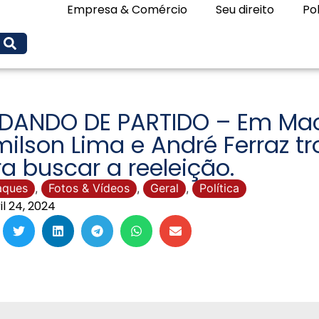
Empresa & Comércio
Seu direito
Pol
DANDO DE PARTIDO – Em Mac
ilson Lima e André Ferraz t
a buscar a reeleição.
aques
,
Fotos & Vídeos
,
Geral
,
Política
il 24, 2024