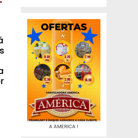
á
s
a
r
A AMERICA !