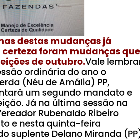
mas destas mudanças já
 certeza foram mudanças qu
leições de outubro.
Vale lembra
essão ordinária do ano o
erda (Néu de Amália) PP,
entará um segundo mandato e
eição. Já na última sessão na
ereador Rubenaldo Ribeiro
o e nesta quinta-feira
do suplente Delano Miranda (PP