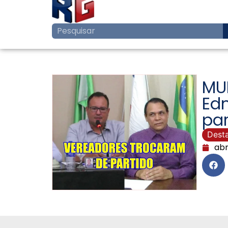
MU
Edm
par
Dest
abr