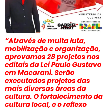
“Através de muita luta,
mobilização e organização,
aprovamos 28 projetos nos
editais da Lei Paulo Gustavo
em Macarani. Serão
executados projetos das
mais diversas áreas da
cultura. O fortalecimento da
cultura local, e o reflexo