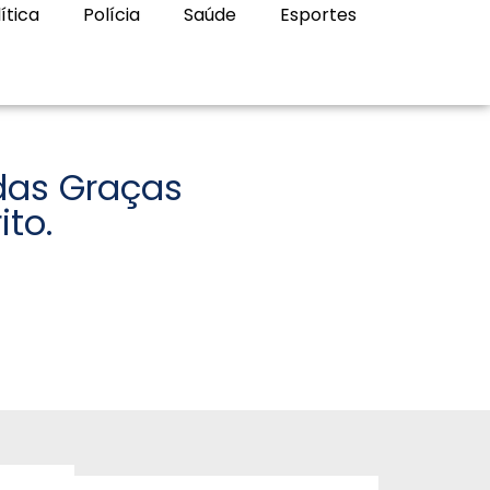
ítica
Polícia
Saúde
Esportes
das Graças
to.