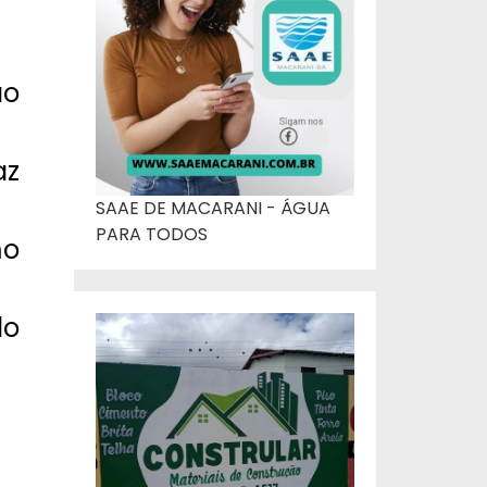
ão
az
SAAE DE MACARANI - ÁGUA
PARA TODOS
mo
lo