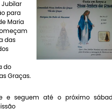
Jubilar
ão para
e Maria
” Começam
la das
dos
a do
das Graças.
e e seguem até o próximo sába
issão