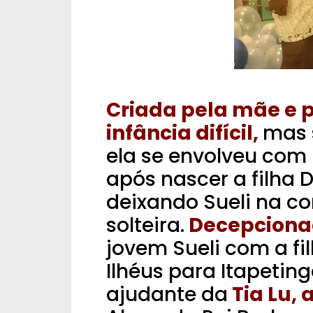
SU E
Criada pela mãe e p
infância difícil,
mas 
ela se envolveu com 
após nascer a filha
deixando Sueli na c
solteira.
Decepcionad
jovem Sueli com a fi
Ilhéus para Itapetin
ajudante da
Tia Lu,