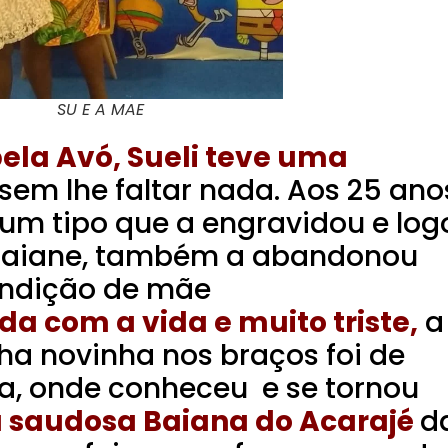
 A MAE
ela Avó, Sueli teve uma
sem lhe faltar nada. Aos 25 ano
um tipo que a engravidou e log
 Daiane, também a abandonou
ondição de mãe
a com a vida e muito triste,
a
lha novinha nos braços foi de
ga, onde conheceu e se tornou
 a saudosa Baiana do Acarajé
d