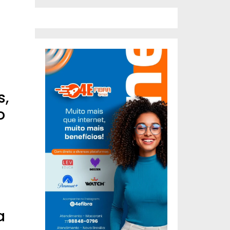
s,
o
a