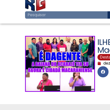
ILH
Ma
Dest
dez