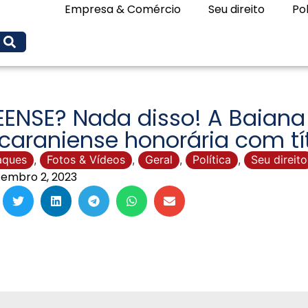
Empresa & Comércio
Seu direito
Pol
EENSE? Nada disso! A Baiana
caraniense honorária com tí
aques
,
Fotos & Vídeos
,
Geral
,
Política
,
Seu direito
embro 2, 2023