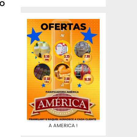
 o
A AMERICA !