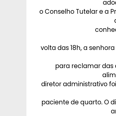
adoç
o Conselho Tutelar e a P
conhec
volta das 18h, a senhora
para reclamar das c
alim
diretor administrativo foi
paciente de quarto. O d
a