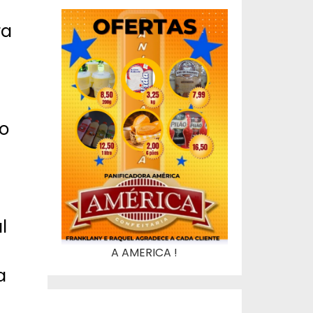
ra
ão
l
A AMERICA !
a