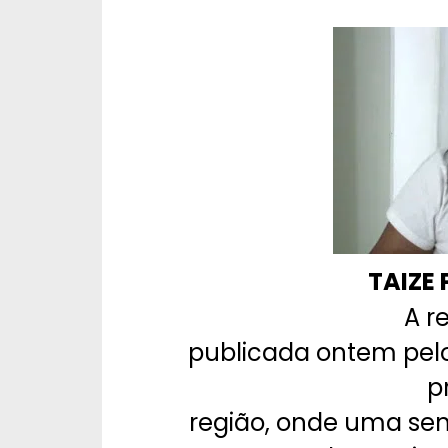
TAIZE 
A r
publicada ontem pelo 
p
região, onde uma sen