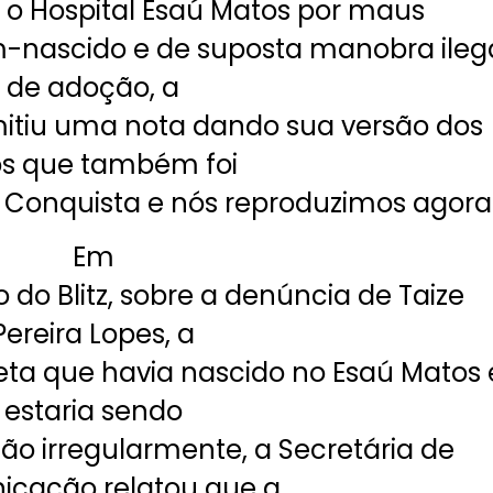
 o Hospital Esaú Matos por maus
m-nascido e de suposta manobra ileg
de adoção, a
mitiu uma nota dando sua versão dos
os que também foi
tz Conquista e nós reproduzimos agora
Em
o do Blitz, sobre a denúncia de Taize
Pereira Lopes, a
eta que havia nascido no Esaú Matos 
estaria sendo
o irregularmente, a Secretária de
cação relatou que a