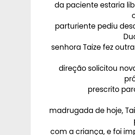
da paciente estaria li
parturiente pediu de
Dua
senhora Taize fez outr
direção solicitou no
pr
prescrito par
madrugada de hoje, Taiz
com a criança, e foi i