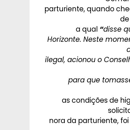
parturiente, quando ch
de
a qual
“
disse q
Horizonte. Neste momen
ilegal, acionou o Consel
para que tomass
as condições de hig
solici
nora da parturiente, f