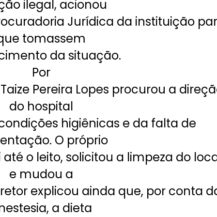
ão ilegal, acionou
rocuradoria Jurídica da instituição pa
que tomassem
imento da situação.
Por
 Taize Pereira Lopes procurou a direç
do hospital
ondições higiênicas e da falta de
entação. O próprio
 até o leito, solicitou a limpeza do loca
e mudou a
iretor explicou ainda que, por conta d
nestesia, a dieta