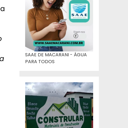
da
o
SAAE DE MACARANI - ÁGUA
da
PARA TODOS
e