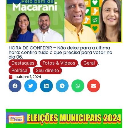
HORA DE CONFERIR – Não deixe para a última
hora: confira tudo o que precisa para votar no
dia 06.
Destaques
,
Fotos & Vídeos
,
Geral
,
Política
,
Seu direito
outubro 1, 2024