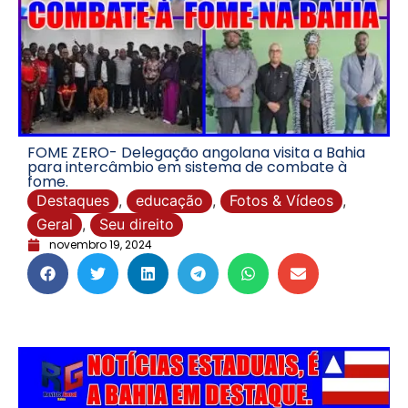
FOME ZERO- Delegação angolana visita a Bahia
para intercâmbio em sistema de combate à
fome.
Destaques
,
educação
,
Fotos & Vídeos
,
Geral
,
Seu direito
novembro 19, 2024