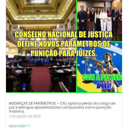
MUDANÇAS DE PARÃMETROS – CNJ aprova perda do cargo de
juiz e extingue aposentadoria compulsória como punição
máxima.
5 de agosto de 2026
Leia mais >>