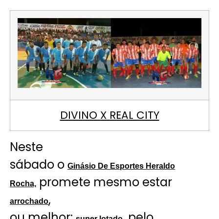
DIVINO X REAL CITY
Neste
sábado o
Ginásio De Esportes Heraldo
promete mesmo estar
Rocha,
,
arrochado
ou melhor:
, pelo
super lotado