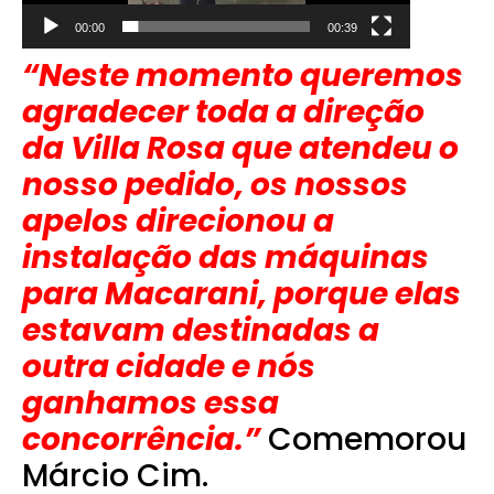
00:00
00:39
“Neste momento queremos
agradecer toda a direção
da Villa Rosa que atendeu o
nosso pedido, os nossos
apelos direcionou a
instalação das máquinas
para Macarani, porque elas
estavam destinadas a
outra cidade e nós
ganhamos essa
concorrência.”
Comemorou
Márcio Cim.