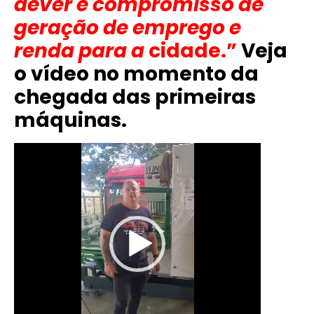
dever e compromisso de
geração de emprego e
renda para a
cidade.”
Veja
o vídeo no momento da
chegada das primeiras
máquinas.
Tocador
de
vídeo