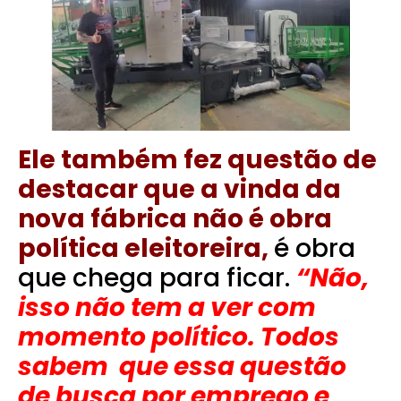
Ele também fez questão de
destacar que a vinda da
nova fábrica não é obra
política eleitoreira,
é obra
que chega para ficar.
“Não,
isso não tem a ver com
momento político. Todos
sabem que essa questão
de busca por emprego e