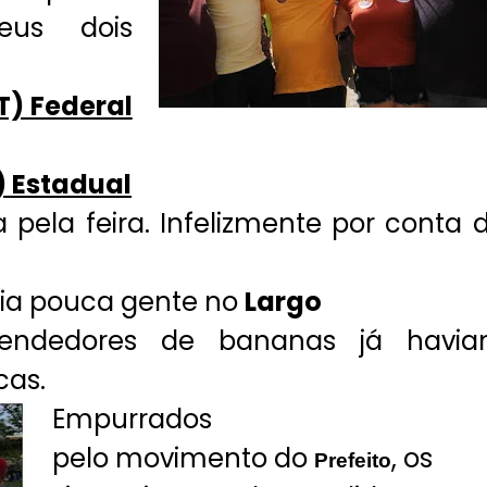
eus dois
T) Federal
) Estadual
pela feira. Infelizmente por conta 
via pouca gente no
Largo
vendedores de bananas já havi
cas.
Empurrados
pelo movimento do
, os
Prefeito