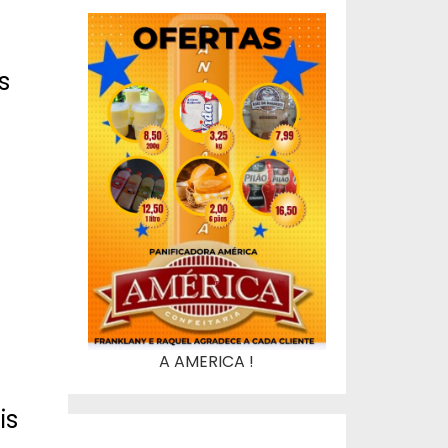
s
A AMERICA !
is