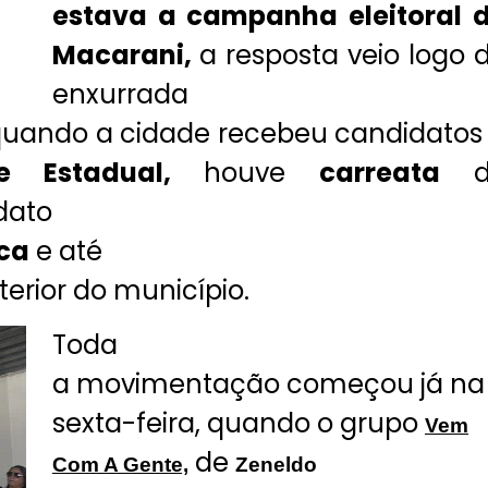
estava a campanha eleitoral 
Macarani,
a resposta veio logo 
enxurrada
 quando a cidade recebeu candidatos
 e Estadual,
houve
carreata
d
dato
ica
e até
nterior do município.
Toda
a movimentação começou já na
sexta-feira, quando o grupo
Vem
de
Com A Gente,
Zeneldo