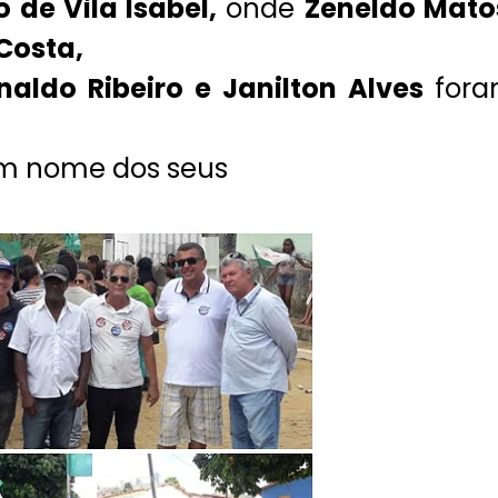
to de Vila Isabel,
onde
Zeneldo Mato
Costa,
naldo Ribeiro e Janilton Alves
for
 em nome dos seus