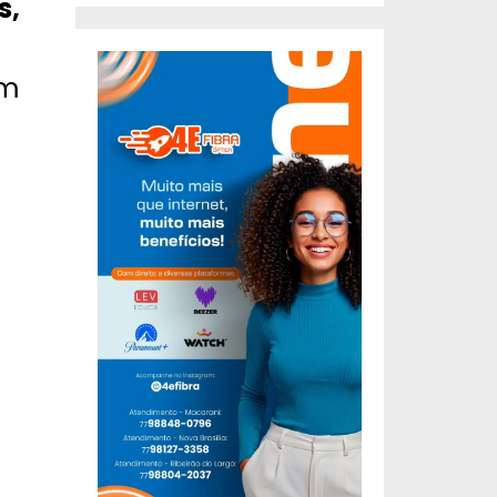
s,
am