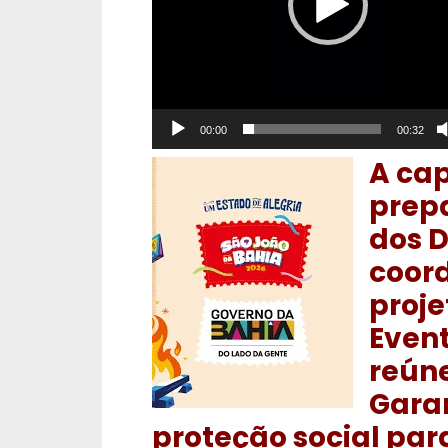
00:00
00:32
A cap
prepa
dos D
coor
proje
Event
reún
Garan
proteção social par