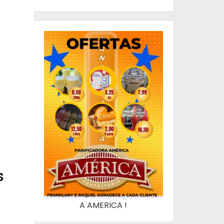
s
A AMERICA !