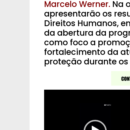
Marcelo Werner.
Na o
apresentarão os res
Direitos Humanos, en
da abertura da prog
como foco a promoçã
fortalecimento da a
proteção durante os 
Tocador
de
vídeo