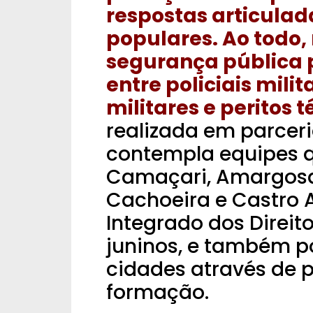
respostas articula
populares.
Ao todo,
segurança pública 
entre policiais milit
militares e peritos t
realizada em parcer
contempla equipes q
Camaçari, Amargosa,
Cachoeira e Castro A
Integrado dos Direit
juninos, e também p
cidades através de p
formação.