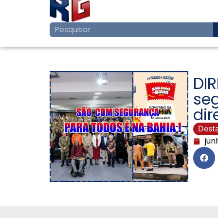
DIR
se
dir
Dest
jun