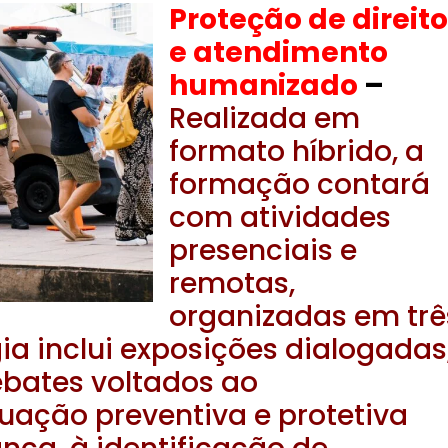
Proteção de direit
e atendimento
humanizado
–
Realizada em
formato híbrido, a
formação contará
com atividades
presenciais e
remotas,
organizadas em trê
a inclui exposições dialogadas
ebates voltados ao
uação preventiva e protetiva