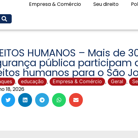
Empresa & Comércio
Seu direito
Pol
EITOS HUMANOS – Mais de 30
gurança pública participam
eitos humanos para o São J
aques
,
educação
,
Empresa & Comércio
,
Geral
,
Se
ho 18, 2026