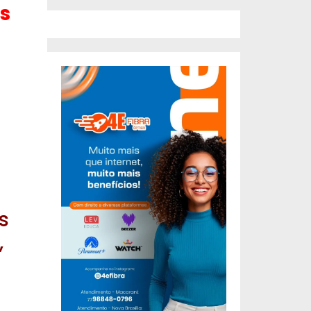
os
s
,