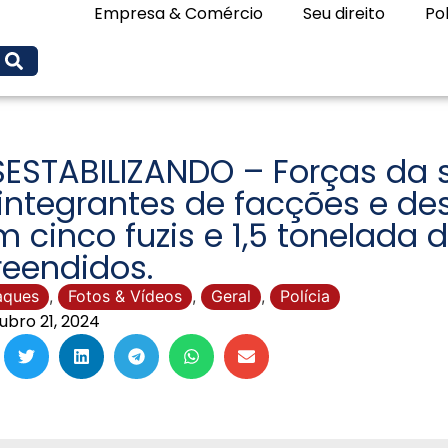
Empresa & Comércio
Seu direito
Pol
SESTABILIZANDO – Forças da
integrantes de facções e de
 cinco fuzis e 1,5 tonelada 
eendidos.
aques
,
Fotos & Vídeos
,
Geral
,
Polícia
ubro 21, 2024