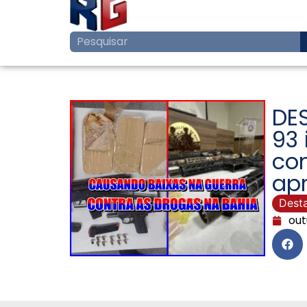
DE
93 
com
apr
Dest
out