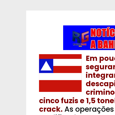
Em pouc
segura
integra
descapi
crimino
cinco fuzis e 1,5 t
crack.
As operações 