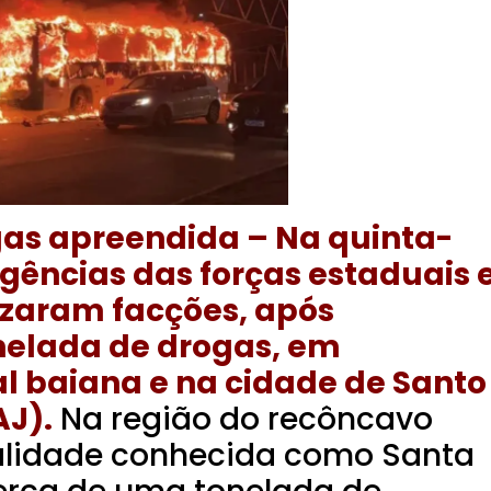
gas apreendida – Na quinta-
ligências das forças estaduais 
izaram facções, após
nelada de drogas, em
al baiana e na cidade de Santo
AJ).
Na região do recôncavo
alidade conhecida como Santa