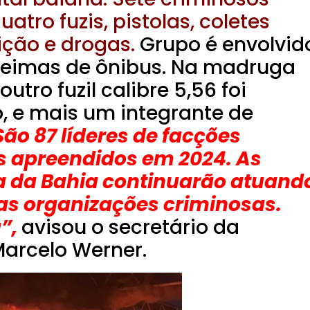
tro fuzis, pistolas, coletes
ição e drogas.
Grupo é envolvid
ueimas de ônibus. Na madruga
utro fuzil calibre 5,56 foi
, e mais um integrante de
ão 87 líderes de facções
is apreendidos em 2024. As
a da Bahia continuarão atuand
as organizações criminosas.
”,
avisou o secretário da
Marcelo Werner.