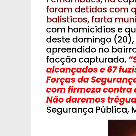
foram detidos com qua
balísticos, farta mun
com homicídios e q
deste domingo (20), o
apreendido no bairro
facção capturado.
“S
alcançados e 67 fuz
Forças da Seguranç
com firmeza contra 
Não daremos trégua
Segurança Pública, 