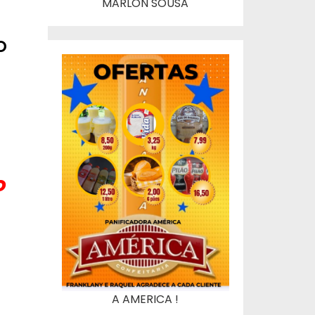
MARLON SOUSA
o
o
A AMERICA !