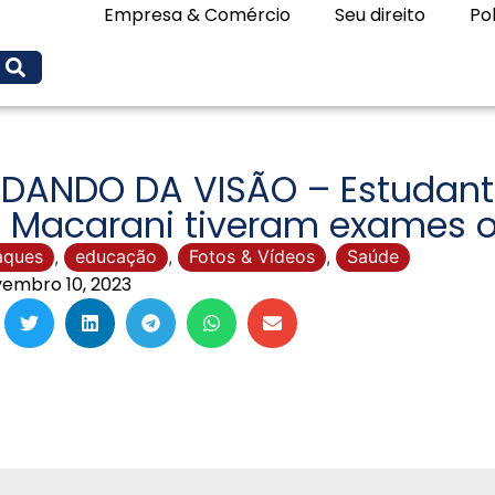
Empresa & Comércio
Seu direito
Pol
IDANDO DA VISÃO – Estudant
 Macarani tiveram exames o
aques
,
educação
,
Fotos & Vídeos
,
Saúde
embro 10, 2023