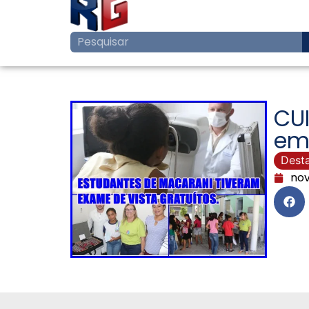
CU
em
Dest
nov