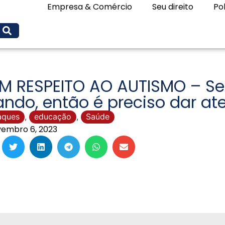
Empresa & Comércio
Seu direito
Pol
M RESPEITO AO AUTISMO – Se
ando, então é preciso dar at
aques
,
educação
,
Saúde
embro 6, 2023