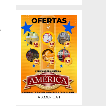
.
A AMERICA !