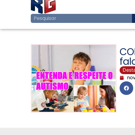
CO
fal
Dest
nov