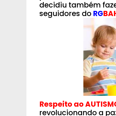
decidiu também fazer
seguidores do
RG
BAH
Respeito ao AUTISM
revolucionando a p