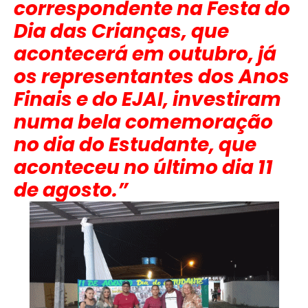
correspondente na Festa do
Dia das Crianças, que
acontecerá em outubro, já
os representantes dos Anos
Finais e do EJAI, investiram
numa bela comemoração
no dia do Estudante, que
aconteceu no último dia 11
de agosto.”