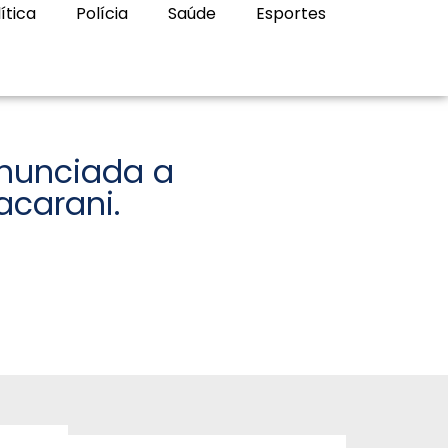
ítica
Polícia
Saúde
Esportes
nunciada a
acarani.