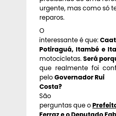
urgente, mas como só 
reparos.
O
interessante é que:
Caati
Potiraguá, Itambé e It
motocicletas.
Será porq
que realmente foi co
pelo
Governador Rui
Costa?
São
perguntas que o
Prefeit
Ferraz e o Deputado Fab