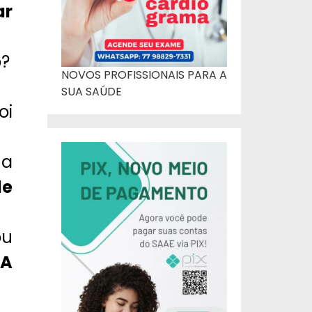
ar
o?
NOVOS PROFISSIONAIS PARA A
SUA SAÚDE
oi
ma
de
ou
VA