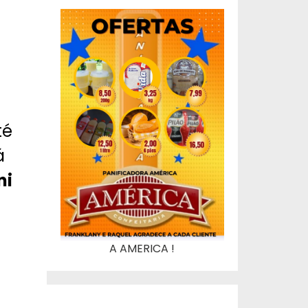
té
á
ni
A AMERICA !