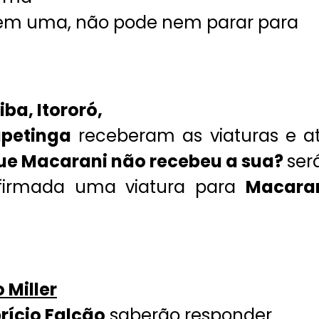
tem uma, não pode nem parar para
ba, Itororó,
apetinga
receberam as viaturas e a
ue Macarani não recebeu a sua?
ser
nfirmada uma viatura para
Macara
o Miller
rício Falcão
saberão responder.