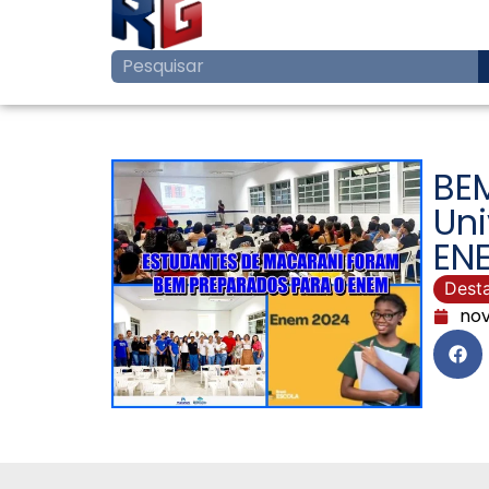
BE
Un
EN
Dest
nov