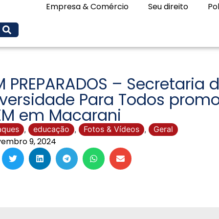
Empresa & Comércio
Seu direito
Pol
M PREPARADOS – Secretaria 
iversidade Para Todos promo
EM em Macarani
aques
,
educação
,
Fotos & Vídeos
,
Geral
embro 9, 2024