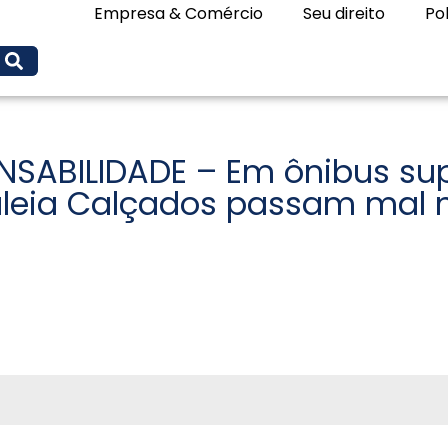
Empresa & Comércio
Seu direito
Pol
SABILIDADE – Em ônibus su
aleia Calçados passam mal n