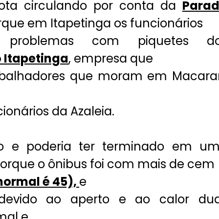
ota circulando por conta da
Para
que em Itapetinga os funcionários
 problemas com piquetes d
 Itapetinga
, empresa que
trabalhadores que moram em Macara
ionários da Azaleia.
oso e poderia ter terminado em u
porque o ônibus foi com mais de cem
normal é 45),
e
devido ao aperto e ao calor du
mal e