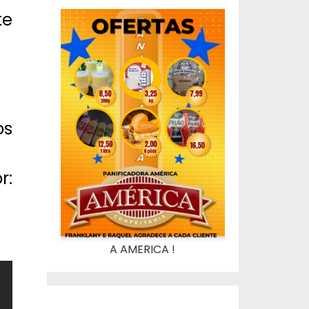
te
os
r:
A AMERICA !