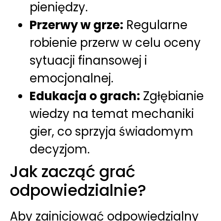
pieniędzy.
Przerwy w grze:
Regularne
robienie przerw w celu oceny
sytuacji finansowej i
emocjonalnej.
Edukacja o grach:
Zgłębianie
wiedzy na temat mechaniki
gier, co sprzyja świadomym
decyzjom.
Jak zacząć grać
odpowiedzialnie?
Aby zainicjować odpowiedzialny