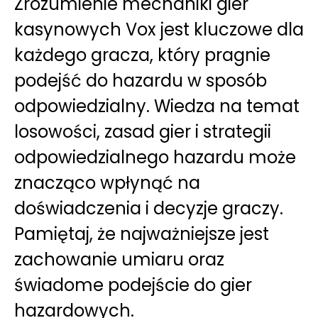
Zrozumienie mechaniki gier
kasynowych Vox jest kluczowe dla
każdego gracza, który pragnie
podejść do hazardu w sposób
odpowiedzialny. Wiedza na temat
losowości, zasad gier i strategii
odpowiedzialnego hazardu może
znacząco wpłynąć na
doświadczenia i decyzje graczy.
Pamiętaj, że najważniejsze jest
zachowanie umiaru oraz
świadome podejście do gier
hazardowych.