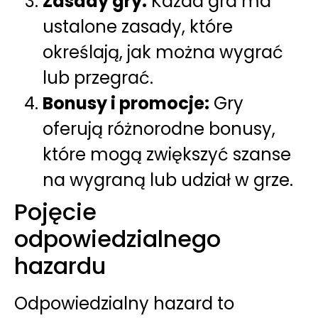
Zasady gry:
Każda gra ma
ustalone zasady, które
określają, jak można wygrać
lub przegrać.
Bonusy i promocje:
Gry
oferują różnorodne bonusy,
które mogą zwiększyć szanse
na wygraną lub udział w grze.
Pojęcie
odpowiedzialnego
hazardu
Odpowiedzialny hazard to