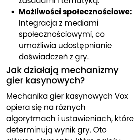
zasadami i tematyką.
Możliwości społecznościowe:
Integracja z mediami
społecznościowymi, co
umożliwia udostępnianie
doświadczeń z gry.
Jak działają mechanizmy
gier kasynowych?
Mechanika gier kasynowych Vox
opiera się na różnych
algorytmach i ustawieniach, które
determinują wynik gry. Oto