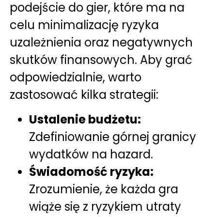
podejście do gier, które ma na
celu minimalizację ryzyka
uzależnienia oraz negatywnych
skutków finansowych. Aby grać
odpowiedzialnie, warto
zastosować kilka strategii:
Ustalenie budżetu:
Zdefiniowanie górnej granicy
wydatków na hazard.
Świadomość ryzyka:
Zrozumienie, że każda gra
wiąże się z ryzykiem utraty