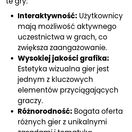
te gry:
Interaktywność:
Użytkownicy
mają możliwość aktywnego
uczestnictwa w grach, co
zwiększa zaangażowanie.
Wysokiej jakości grafika:
Estetyka wizualna gier jest
jednym z kluczowych
elementów przyciągających
graczy.
Różnorodność:
Bogata oferta
różnych gier z unikalnymi