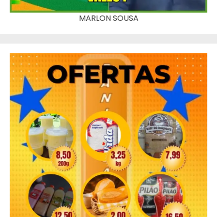
MARLON SOUSA