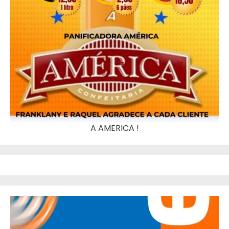
A AMERICA !