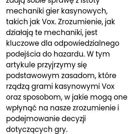
zdają sobie sprawę z istoty
mechaniki gier kasynowych,
takich jak Vox. Zrozumienie, jak
działają te mechaniki, jest
kluczowe dla odpowiedzialnego
podejścia do hazardu. W tym
artykule przyjrzymy się
podstawowym zasadom, które
rządzą grami kasynowymi Vox
oraz sposobom, w jakie mogą one
wpłynąć na nasze zrozumienie i
podejmowanie decyzji
dotyczących gry.