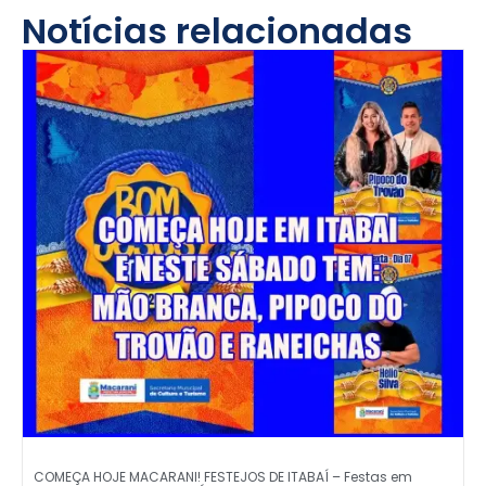
Notícias relacionadas
COMEÇA HOJE MACARANI! FESTEJOS DE ITABAÍ – Festas em