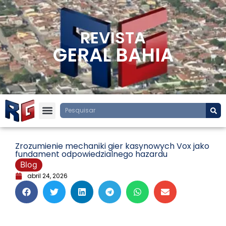
REVISTA
GERAL BAHIA
Zrozumienie mechaniki gier kasynowych Vox jako
fundament odpowiedzialnego hazardu
Blog
abril 24, 2026