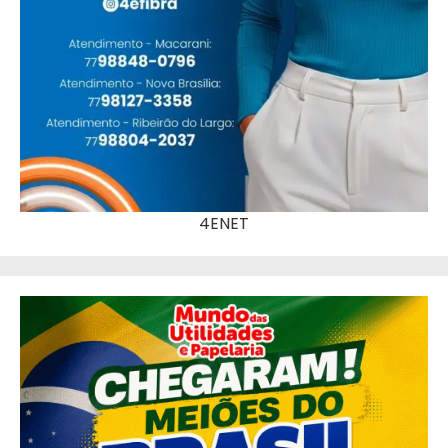
4ENET