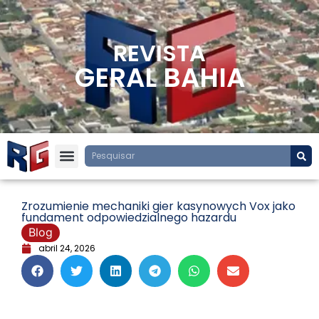
REVISTA
GERAL BAHIA
Zrozumienie mechaniki gier kasynowych Vox jako
fundament odpowiedzialnego hazardu
Blog
abril 24, 2026