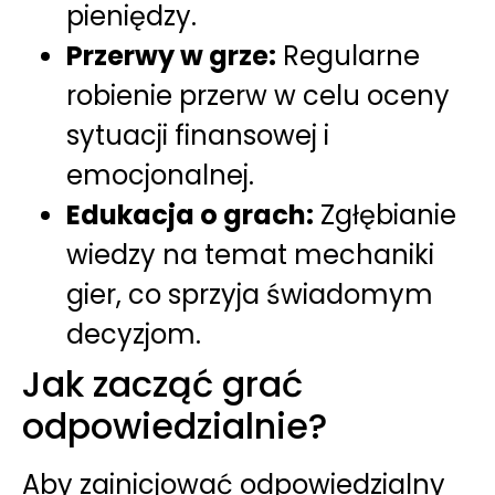
pieniędzy.
Przerwy w grze:
Regularne
robienie przerw w celu oceny
sytuacji finansowej i
emocjonalnej.
Edukacja o grach:
Zgłębianie
wiedzy na temat mechaniki
gier, co sprzyja świadomym
decyzjom.
Jak zacząć grać
odpowiedzialnie?
Aby zainicjować odpowiedzialny