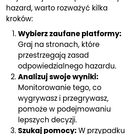
hazard, warto rozważyć kilka
kroków:
Wybierz zaufane platformy:
Graj na stronach, które
przestrzegają zasad
odpowiedzialnego hazardu.
Analizuj swoje wyniki:
Monitorowanie tego, co
wygrywasz i przegrywasz,
pomoże w podejmowaniu
lepszych decyzji.
Szukaj pomocy:
W przypadku