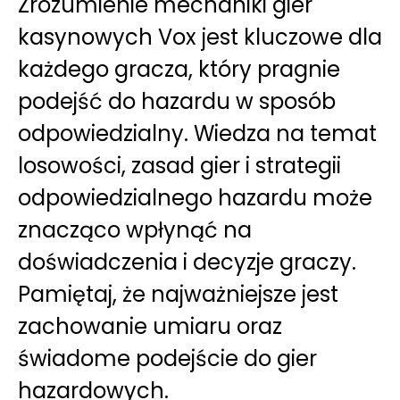
Zrozumienie mechaniki gier
kasynowych Vox jest kluczowe dla
każdego gracza, który pragnie
podejść do hazardu w sposób
odpowiedzialny. Wiedza na temat
losowości, zasad gier i strategii
odpowiedzialnego hazardu może
znacząco wpłynąć na
doświadczenia i decyzje graczy.
Pamiętaj, że najważniejsze jest
zachowanie umiaru oraz
świadome podejście do gier
hazardowych.