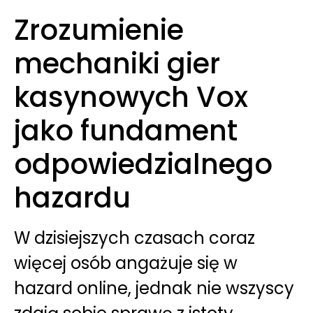
Zrozumienie
mechaniki gier
kasynowych Vox
jako fundament
odpowiedzialnego
hazardu
W dzisiejszych czasach coraz
więcej osób angażuje się w
hazard online, jednak nie wszyscy