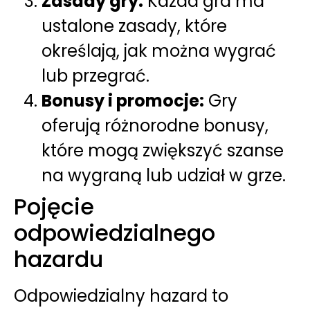
Zasady gry:
Każda gra ma
ustalone zasady, które
określają, jak można wygrać
lub przegrać.
Bonusy i promocje:
Gry
oferują różnorodne bonusy,
które mogą zwiększyć szanse
na wygraną lub udział w grze.
Pojęcie
odpowiedzialnego
hazardu
Odpowiedzialny hazard to