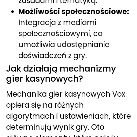
zasadami i tematyką.
Możliwości społecznościowe:
Integracja z mediami
społecznościowymi, co
umożliwia udostępnianie
doświadczeń z gry.
Jak działają mechanizmy
gier kasynowych?
Mechanika gier kasynowych Vox
opiera się na różnych
algorytmach i ustawieniach, które
determinują wynik gry. Oto