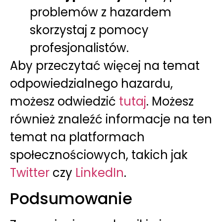
problemów z hazardem
skorzystaj z pomocy
profesjonalistów.
Aby przeczytać więcej na temat
odpowiedzialnego hazardu,
możesz odwiedzić
tutaj
. Możesz
również znaleźć informacje na ten
temat na platformach
społecznościowych, takich jak
Twitter
czy
LinkedIn
.
Podsumowanie