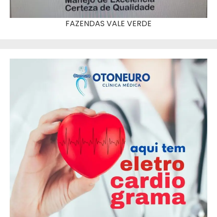
FAZENDAS VALE VERDE