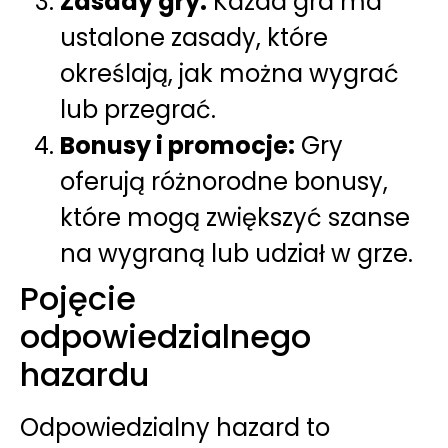
Zasady gry:
Każda gra ma
ustalone zasady, które
określają, jak można wygrać
lub przegrać.
Bonusy i promocje:
Gry
oferują różnorodne bonusy,
które mogą zwiększyć szanse
na wygraną lub udział w grze.
Pojęcie
odpowiedzialnego
hazardu
Odpowiedzialny hazard to