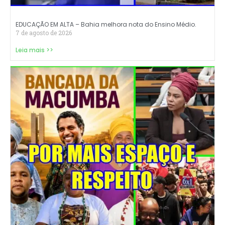
EDUCAÇÃO EM ALTA – Bahia melhora nota do Ensino Médio.
7 de agosto de 2026
Leia mais >>