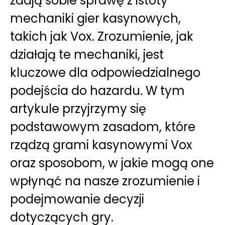
zdają sobie sprawę z istoty
mechaniki gier kasynowych,
takich jak Vox. Zrozumienie, jak
działają te mechaniki, jest
kluczowe dla odpowiedzialnego
podejścia do hazardu. W tym
artykule przyjrzymy się
podstawowym zasadom, które
rządzą grami kasynowymi Vox
oraz sposobom, w jakie mogą one
wpłynąć na nasze zrozumienie i
podejmowanie decyzji
dotyczących gry.