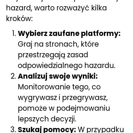
hazard, warto rozważyć kilka
kroków:
Wybierz zaufane platformy:
Graj na stronach, które
przestrzegają zasad
odpowiedzialnego hazardu.
Analizuj swoje wyniki:
Monitorowanie tego, co
wygrywasz i przegrywasz,
pomoże w podejmowaniu
lepszych decyzji.
Szukaj pomocy:
W przypadku