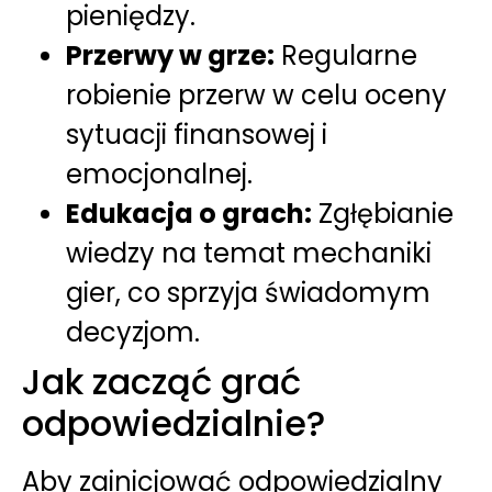
pieniędzy.
Przerwy w grze:
Regularne
robienie przerw w celu oceny
sytuacji finansowej i
emocjonalnej.
Edukacja o grach:
Zgłębianie
wiedzy na temat mechaniki
gier, co sprzyja świadomym
decyzjom.
Jak zacząć grać
odpowiedzialnie?
Aby zainicjować odpowiedzialny