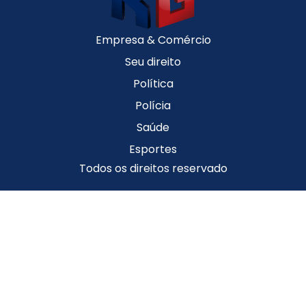
Empresa & Comércio
Seu direito
Política
Polícia
Saúde
Esportes
Todos os direitos reservado