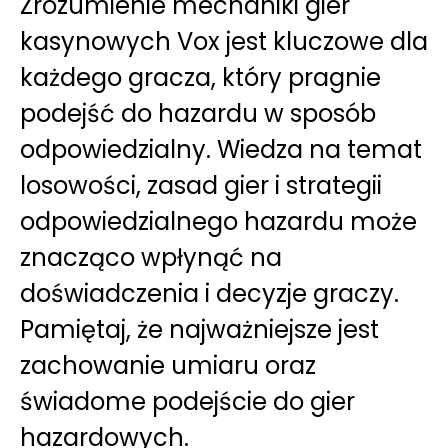
Zrozumienie mechaniki gier
kasynowych Vox jest kluczowe dla
każdego gracza, który pragnie
podejść do hazardu w sposób
odpowiedzialny. Wiedza na temat
losowości, zasad gier i strategii
odpowiedzialnego hazardu może
znacząco wpłynąć na
doświadczenia i decyzje graczy.
Pamiętaj, że najważniejsze jest
zachowanie umiaru oraz
świadome podejście do gier
hazardowych.