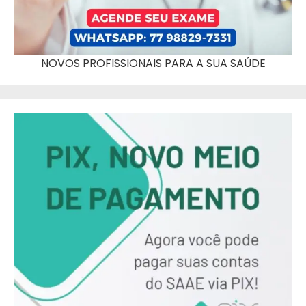
NOVOS PROFISSIONAIS PARA A SUA SAÚDE