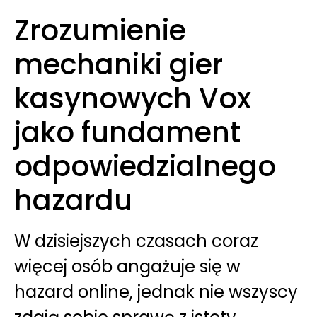
Zrozumienie
mechaniki gier
kasynowych Vox
jako fundament
odpowiedzialnego
hazardu
W dzisiejszych czasach coraz
więcej osób angażuje się w
hazard online, jednak nie wszyscy