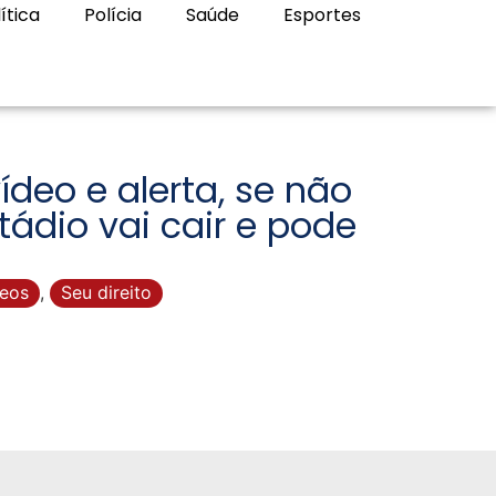
ítica
Polícia
Saúde
Esportes
deo e alerta, se não
ádio vai cair e pode
deos
,
Seu direito