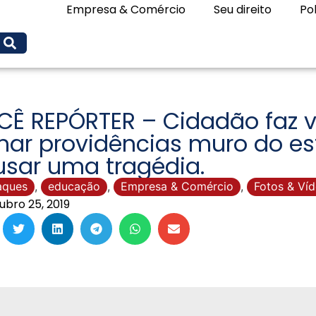
Empresa & Comércio
Seu direito
Pol
Ê REPÓRTER – Cidadão faz ví
ar providências muro do est
usar uma tragédia.
aques
,
educação
,
Empresa & Comércio
,
Fotos & Ví
ubro 25, 2019