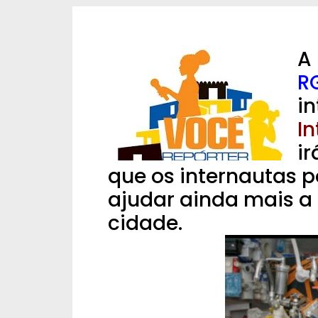
A 
R
i
I
i
que os internautas 
ajudar ainda mais a
cidade.