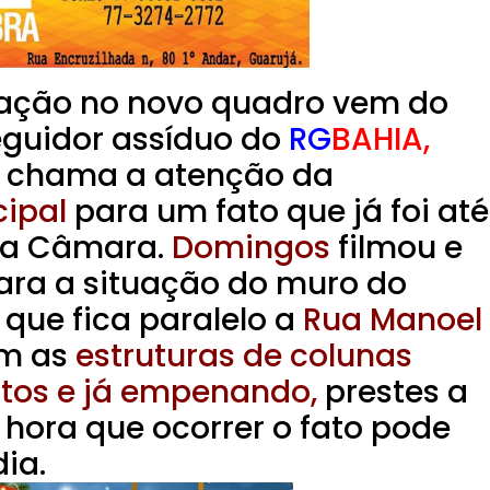
ipação no novo quadro vem do
seguidor assíduo do
RG
BAHIA,
 chama a atenção da
ipal
para um fato que já foi até
na Câmara.
Domingos
filmou e
ara a situação do muro do
que fica paralelo a
Rua Manoel
om as
estruturas de colunas
tos e já empenando,
prestes a
 hora que ocorrer o fato pode
ia.