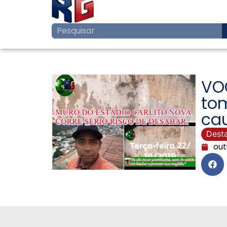
VOC
tom
ca
Dest
out