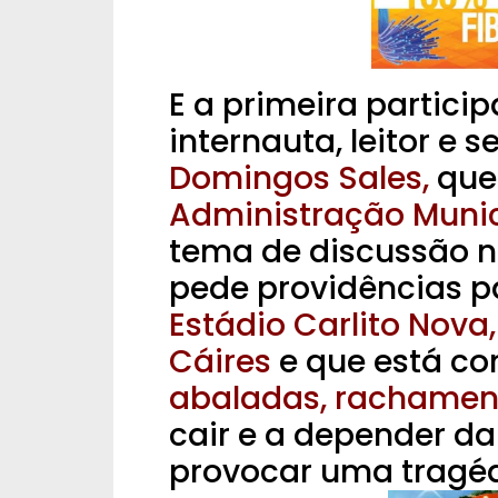
E a primeira partic
internauta, leitor e 
D
omingos Sales,
que
Administração Munic
tema de discussão 
pede providências p
Estádio Carlito Nova,
Cáires
e que está c
abaladas, rachamen
cair e a depender da
provocar uma tragéd