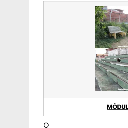
MÓDUL
O