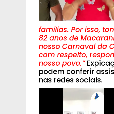
famílias. Por isso, 
82 anos de Macarani
nosso Carnaval da C
com respeito, respo
nosso povo.”
Expicaç
podem conferir assis
nas redes sociais.
Tocador
de
vídeo