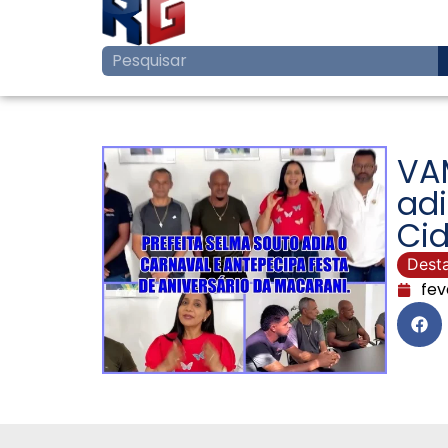
VAM
adi
Ci
Dest
fev