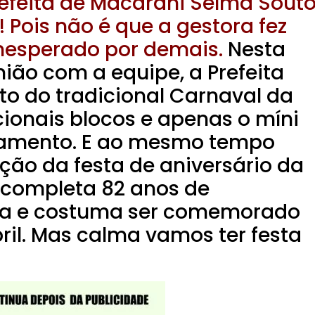
Prefeita de Macarani Selma Sout
Pois não é que a gestora fez
nesperado por demais.
Nesta
nião com a equipe, a Prefeita
o do tradicional Carnaval da
ionais blocos e apenas o míni
amento. E ao mesmo tempo
ção da festa de aniversário da
 completa 82 anos de
ca e costuma ser comemorado
bril. Mas calma vamos ter festa