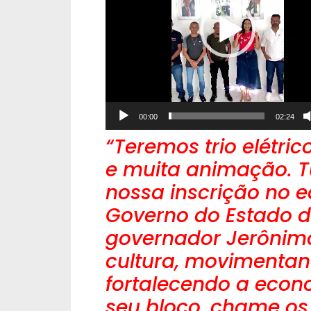
00:00
02:24
“Teremos trio elétri
e muita animação. Tu
nossa inscrição no e
Governo do Estado d
governador Jerônimo
cultura, movimentan
fortalecendo a econ
seu bloco, chame os