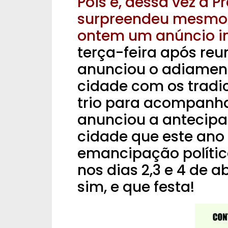
Pois é, dessa vez a 
surpreendeu mesmo! 
ontem um anúncio i
terça-feira após reu
anunciou o adiament
cidade com os tradic
trio para acompanh
anunciou a antecipa
cidade que este ano
emancipação políti
nos dias 2,3 e 4 de a
sim, e que festa!