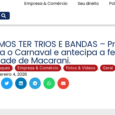
Empresa & Comércio
Seu direito
Pol
OS TER TRIOS E BANDAS – Pr
a o Carnaval e antecipa a fe
dade de Macarani.
aques
,
Empresa & Comércio
,
Fotos & Vídeos
,
Geral
ereiro 4, 2026