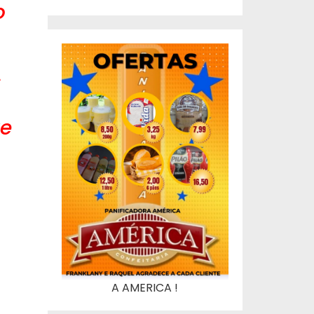
o
s
re
A AMERICA !