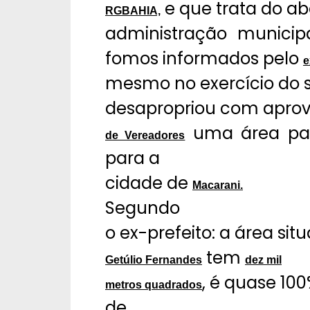
e que trata do a
RGBAHIA,
administração municip
fomos informados pelo
e
mesmo no exercício do
desapropriou com apro
uma área par
de Vereadores
para a
cidade de
Macarani.
Segundo
o ex-prefeito: a área si
tem
Getúlio Fernandes
dez mil
, é quase 100
metros quadrados
de