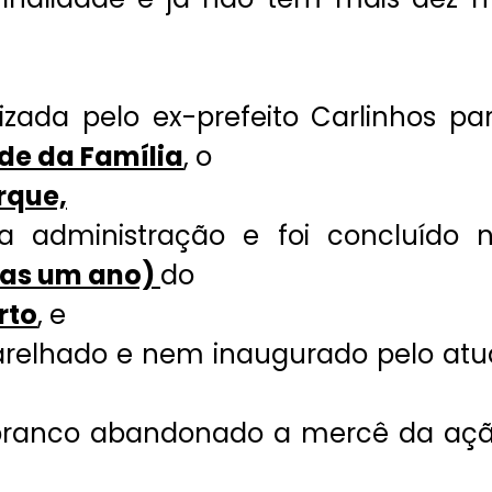
lizada pelo ex-prefeito Carlinhos pa
de da Família
, o
rque,
ua administração e foi concluído 
nas um ano)
do
rto
, e
parelhado e nem inaugurado pelo atu
 branco abandonado a mercê da aç