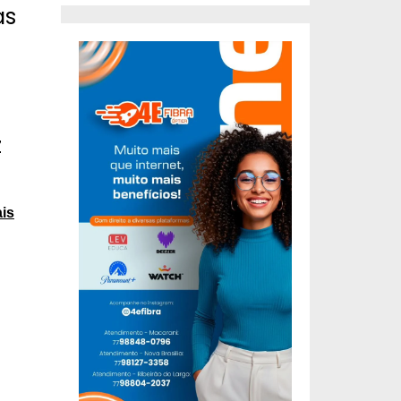
as
z
is