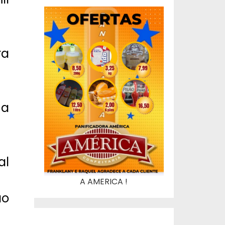
ra
na
al
A AMERICA !
ão