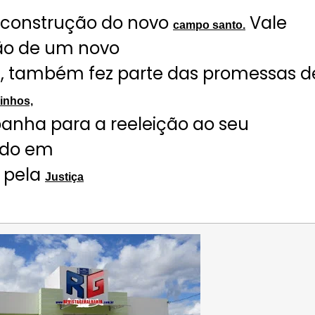
a construção do novo
Vale
campo santo.
ão de um novo
i, também fez parte das promessas d
linhos,
nha para a reeleição ao seu
ado em
 pela
Justiça