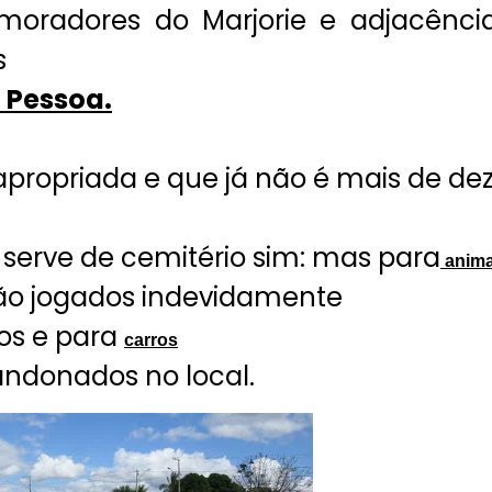
moradores do Marjorie e adjacênci
s
 Pessoa.
apropriada e que já não é mais de de
 serve de cemitério sim: mas para
anima
ão jogados indevidamente
os e para
carros
ndonados no local.