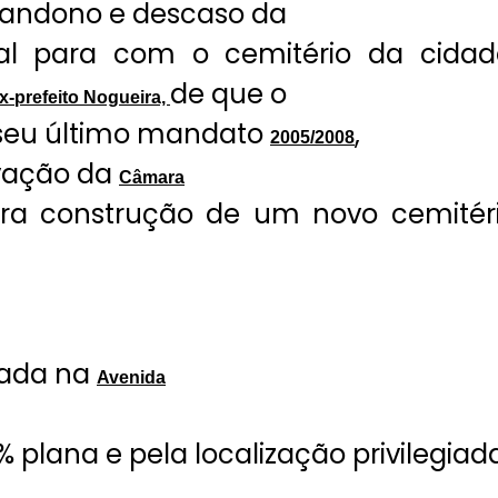
bandono e descaso da
al para com o cemitério da cidad
de que o
x-prefeito Nogueira,
 seu último mandato
,
2005/2008
vação da
Câmara
a construção de um novo cemitér
tuada na
Avenida
% plana e pela localização privilegiad