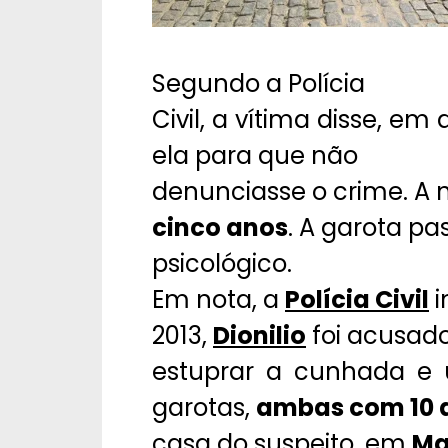
Segundo a Polícia
Civil, a vítima disse, 
ela para que não
denunciasse o crime. A 
cinco anos
. A garota p
psicológico.
Em nota, a
Polícia Civil
i
2013,
Dionilio
foi acusad
estuprar a cunhada e
garotas,
ambas com 10 
casa do suspeito, em
Ma