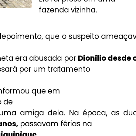
fazenda vizinha.
em depoimento, que o suspeito ameaça
neta era abusada por
Dionilio desde 
assará por um tratamento
nformou que em
o de
 uma amiga dela. Na época, as du
anos,
passavam férias na
iquinique.