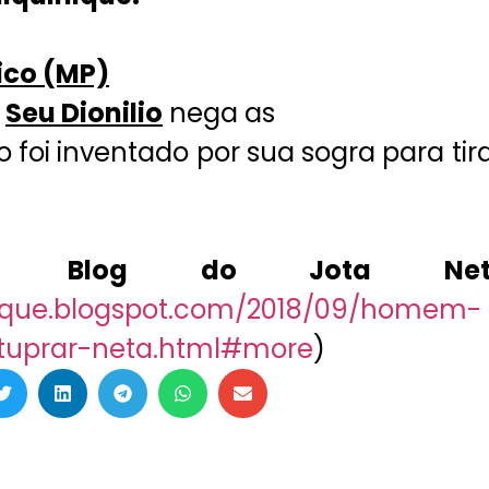
lico (MP)
.
Seu Dionilio
nega as
 foi inventado por sua sogra para tir
– Blog do Jota Net
nique.blogspot.com/2018/09/homem-
stuprar-neta.html#more
)