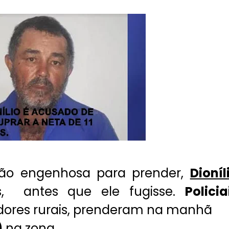
ção engenhosa para prender,
Dioníl
, antes que ele fugisse.
Policia
adores rurais, prenderam na manhã
)
na zona