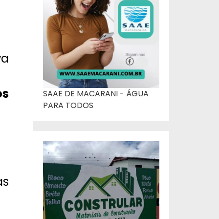
va
os
SAAE DE MACARANI - ÁGUA
PARA TODOS
as