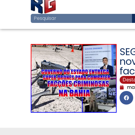
SE
nov
fac
Dest
mar