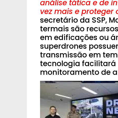
análise tática e de 
vez mais e proteger o
secretário da SSP, M
termais são recurso
em edificações ou á
superdrones possue
transmissão em tempo 
tecnologia facilitará
monitoramento de al