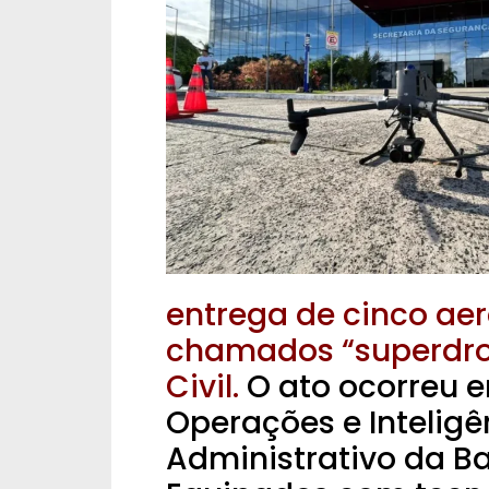
entrega de cinco ae
chamados “superdrone
Civil.
O ato ocorreu e
Operações e Inteligê
Administrativo da B