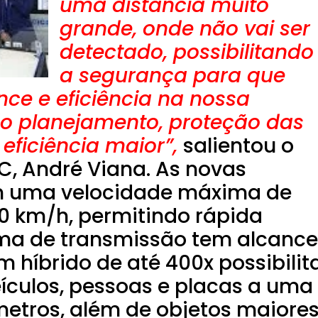
uma distância muito
grande, onde não vai ser
detectado, possibilitando
a segurança para que
ce e eficiência na nossa
o planejamento, proteção das
ficiência maior”,
salientou o
C, André Viana.
As novas
 uma velocidade máxima de
 km/h, permitindo rápida
ema de transmissão tem alcance
m híbrido de até 400x possibilit
eículos, pessoas e placas a uma
metros, além de objetos maiore