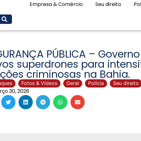
Empresa & Comércio
Seu direito
Pol
GURANÇA PÚBLICA – Governo 
os superdrones para intens
ções criminosas na Bahia.
aques
,
Fotos & Vídeos
,
Geral
,
Polícia
,
Seu direito
ço 30, 2026