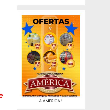
e
A AMERICA !