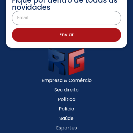
Fique por dentro de todas as
novidades
Enviar
Empresa & Comércio
Seu direito
Política
Polícia
Saúde
Esportes