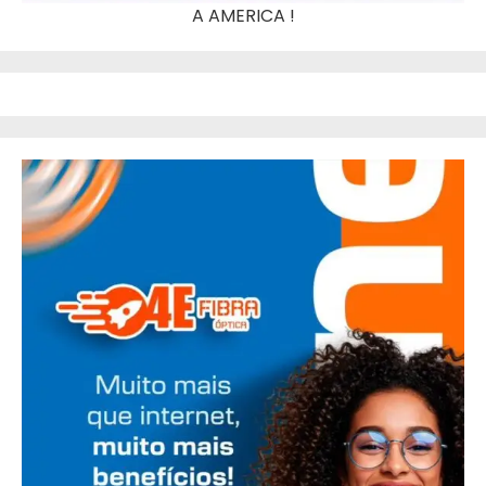
A AMERICA !