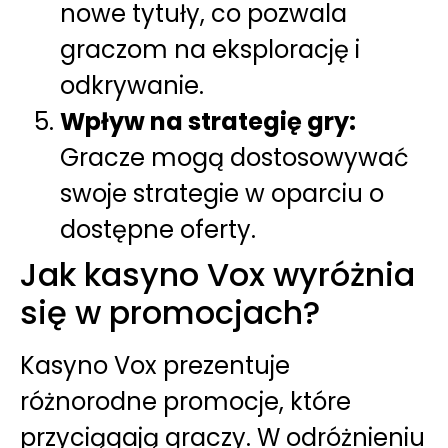
nowe tytuły, co pozwala
graczom na eksplorację i
odkrywanie.
Wpływ na strategię gry:
Gracze mogą dostosowywać
swoje strategie w oparciu o
dostępne oferty.
Jak kasyno Vox wyróżnia
się w promocjach?
Kasyno Vox prezentuje
różnorodne promocje, które
przyciągają graczy. W odróżnieniu