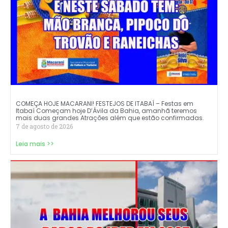
COMEÇA HOJE MACARANI! FESTEJOS DE ITABAÍ – Festas em
Itabaí Começam hoje D’Ávila da Bahia, amanhã teremos
mais duas grandes Atrações além que estão confirmadas.
7 de agosto de 2026
Leia mais >>