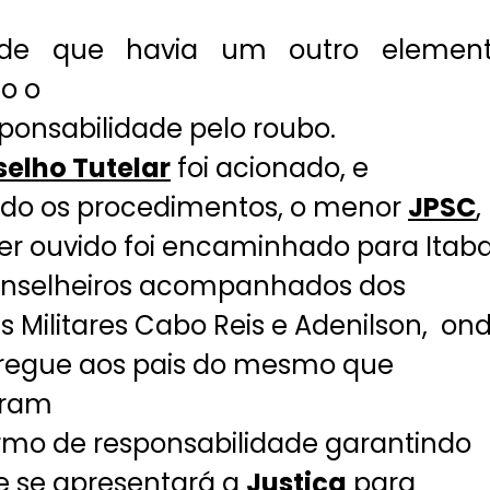
 de que havia um outro elemen
so o
ponsabilidade pelo roubo.
elho Tutelar
foi acionado, e
do os procedimentos, o menor
JPSC
,
er ouvido foi encaminhado para Itaba
onselheiros acompanhados dos
ais Militares Cabo Reis e Adenilson, on
tregue aos pais do mesmo que
aram
mo de responsabilidade garantindo
e se apresentará a
Justiça
para