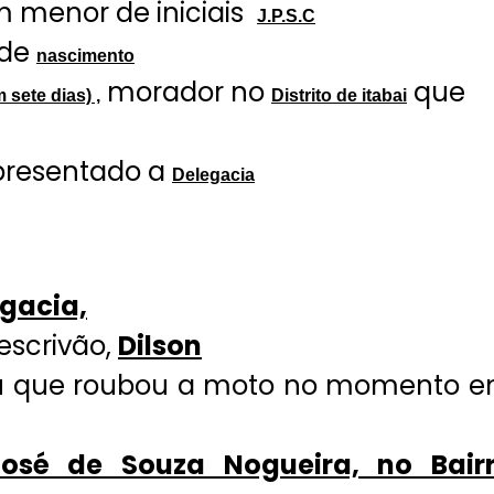
m menor de iniciais
J.P.S.C
 de
nascimento
morador no
que
sete dias) ,
Distrito de itabai
apresentado a
Delegacia
gacia,
 escrivão,
Dilson
ou que roubou a moto no momento 
osé de Souza Nogueira, no Bair