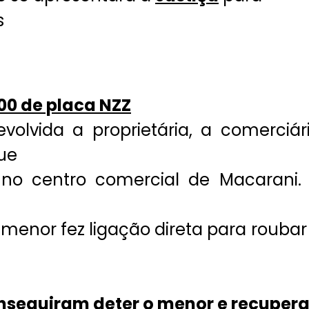
s
00 de placa NZZ
volvida a proprietária, a comerciár
ue
no centro comercial de Macarani.
menor fez ligação direta para roubar
nseguiram deter o menor e recupera