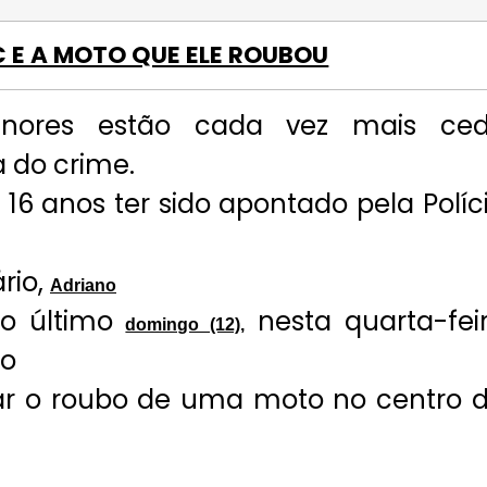
 E A MOTO QUE ELE ROUBOU
nores estão cada vez mais ce
 do crime.
6 anos ter sido apontado pela Políc
rio,
Adriano
do último
nesta quarta-fei
domingo (12),
do
icar o roubo de uma moto no centro 