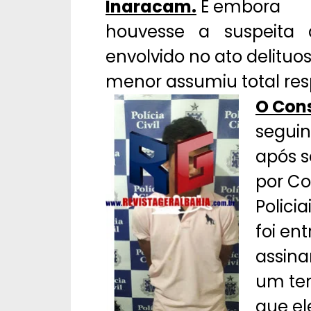
Inaracam.
E embora
houvesse a suspeita
envolvido no ato delituo
menor assumiu total res
O Cons
seguin
após s
por C
Polici
foi en
assin
um ter
que el