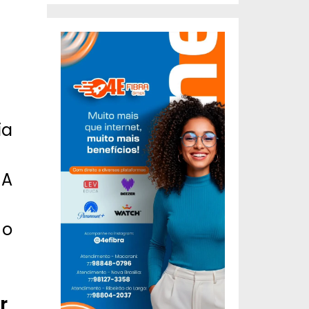
ia
 A
 o
r