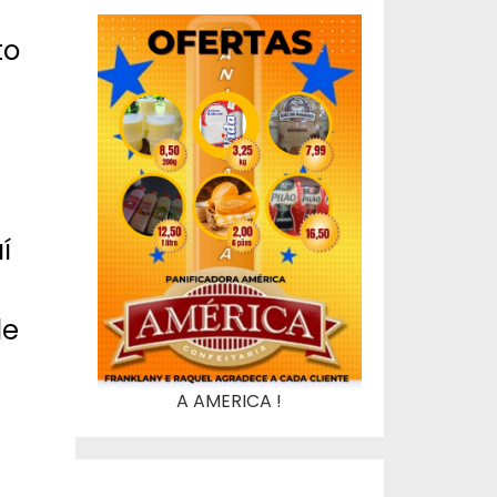
to
í
de
A AMERICA !