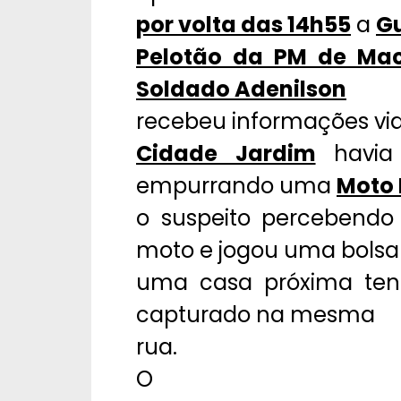
por volta das 14h55
a
Gu
Pelotão da PM de Mac
Soldado Adenilson
recebeu informações via
Cidade Jardim
havia 
empurrando uma
Moto 
o suspeito percebendo
moto e jogou uma bols
uma casa próxima tent
capturado na mesma
rua.
O