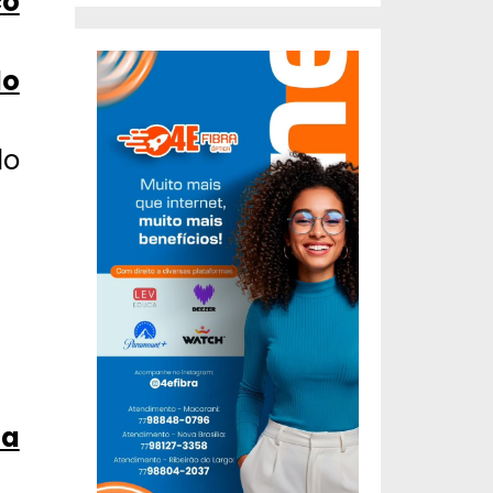
co
lo
do
da