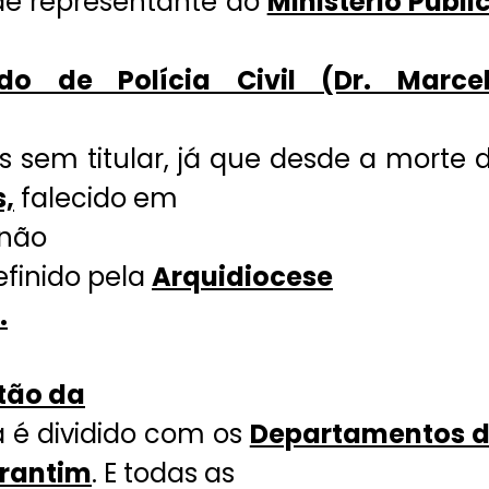
 de representante do
Ministério Públi
do de Polícia Civil (Dr. Marce
s sem titular, já que desde a morte 
s,
falecido em
não
finido pela
Arquidiocese
.
otão da
 é dividido com os
Departamentos 
arantim
. E todas as