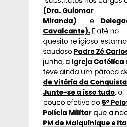
substitutos nos cargos
(Dra. Guiomar
Miranda)
e
Delega
Cavalcante).
E até no
quesito religioso estamo
saudoso
Padre Zé Carlo
junho, a
Igreja Católica
teve ainda um pároco de
de Vitória da Conquista
Junte-se a isso tudo
, o
pouco efetivo do
5º Pel
Polícia Militar
que ainda
PM de Maiquinique e It