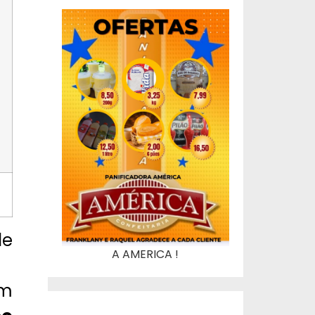
de
A AMERICA !
om