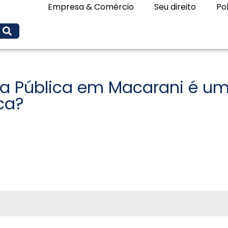
Empresa & Comércio
Seu direito
Pol
ça Pública em Macarani é u
ca?