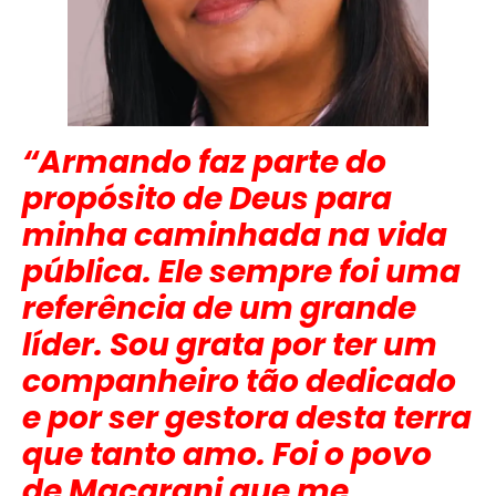
“Armando faz parte do
propósito de Deus para
minha caminhada na vida
pública. Ele sempre foi uma
referência de um grande
líder. Sou grata por ter um
companheiro tão dedicado
e por ser gestora desta terra
que tanto amo. Foi o povo
de Macarani que me