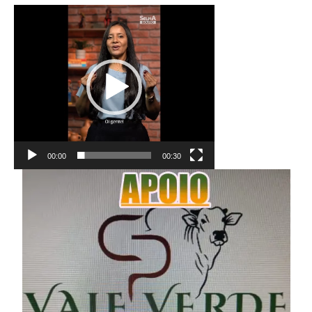
Tocador
de
vídeo
00:00
00:30